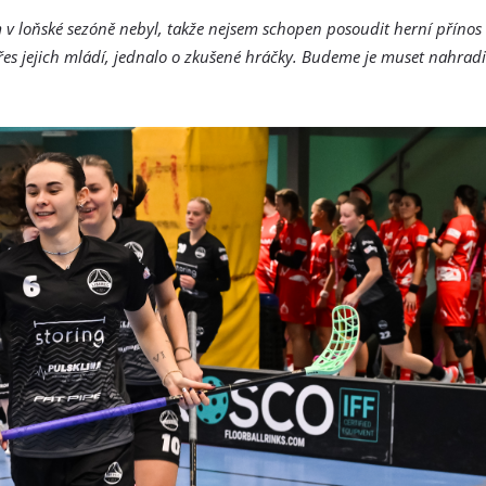
 v loňské sezóně nebyl, takže nejsem schopen posoudit herní přínos
 přes jejich mládí, jednalo o zkušené hráčky. Budeme je muset nahrad