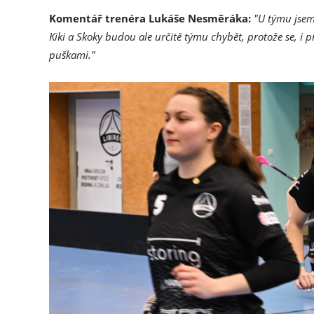
Komentář trenéra Lukáše Nesměráka:
"U týmu jsem
Kiki a Skoky budou ale určitě týmu chybět, protože se, i
puškami."