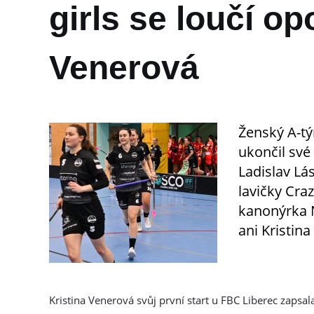
girls se loučí o
Venerová
Ženský A-tý
ukončil své
Ladislav Lá
lavičky Cra
kanonýrka 
ani Kristin
Kristina Venerová svůj první start u FBC Liberec zaps