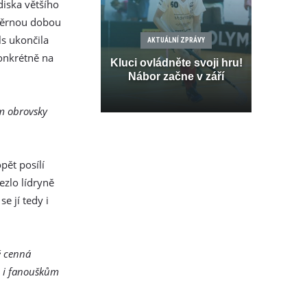
diska většího
ůměrnou dobou
ls ukončila
AKTUÁLNÍ ZPRÁVY
onkrétně na
Kluci ovládněte svoji hru!
Nábor začne v září
em obrovsky
pět posílí
zlo lídryně
e jí tedy i
ě cenná
m i fanouškům