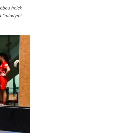
 obou holek.
it "mladými