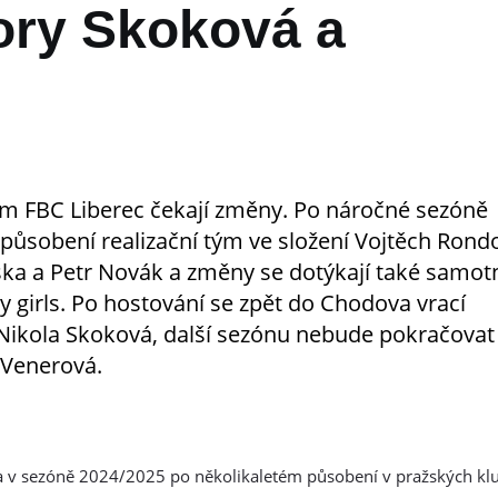
pory Skoková a
m FBC Liberec čekají změny. Po náročné sezóně
 působení realizační tým ve složení Vojtěch Rond
ska a Petr Novák a změny se dotýkají také samot
zy girls. Po hostování se zpět do Chodova vrací
Nikola Skoková, další sezónu nebude pokračovat
a Venerová.
ala v sezóně 2024/2025 po několikaletém působení v pražských kl