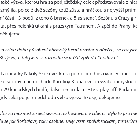
la také výzva, kterou hra za podještědský celek představovala z hle
ezmýlila, po celé dvě sezóny totiž zůstala hráčkou s nejvyšší pr
í části 13 bodů, z toho 8 branek a 5 asistencí. Sezónu s Crazy gir
tat přes nelehká utkání s pražským Tatranem. A zpět do Prahy, k
, děkujeme!
a za celou dobu působení obrovský herní prostor a důvěru, za což js
lší výzvu, a tak jsem se rozhodla se vrátit zpět do Chodova."
 kanonýrky Nikoly Skokové, která po ročním hostování v Liberci o
tku sezóny a po odchodu Karolíny Klubalové převzala pomyslné že
 29 kanadských bodů, dalších 6 přidala ještě v play-off. Podařilo s
irls čeká po jejím odchodu velká výzva. Skoky, děkujeme!
ubu za možnost strávit sezonu na hostování v Liberci. Byla to pro m
la se jak florbalově, tak i osobně. Díky všem spoluhráčkám, trenérů