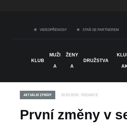
VIDEOPŘENOSY
STAŇ SE PARTNEREM
MUŽI
ŽENY
KLU
KLUB
DRUŽSTVA
A
A
A
AKTUÁLNÍ ZPRÁVY
26.05.2026 - REDAKCE
První změny v s