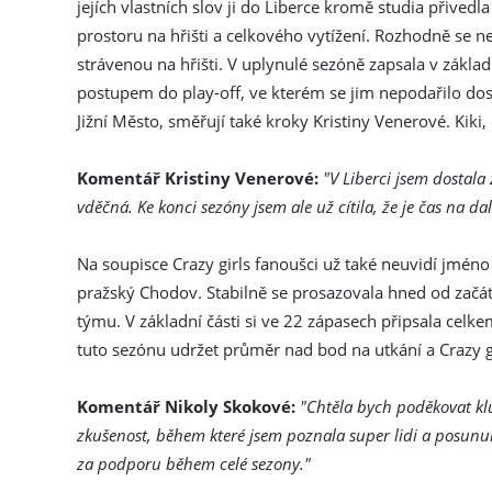
jejích vlastních slov ji do Liberce kromě studia přived
prostoru na hřišti a celkového vytížení. Rozhodně se n
strávenou na hřišti. V uplynulé sezóně zapsala v základn
postupem do play-off, ve kterém se jim nepodařilo dos
Jižní Město, směřují také kroky Kristiny Venerové. Kiki
Komentář Kristiny Venerové:
"V Liberci jsem dostal
vděčná. Ke konci sezóny jsem ale už cítila, že je čas na da
Na soupisce Crazy girls fanoušci už také neuvidí jméno
pražský Chodov. Stabilně se prosazovala hned od začá
týmu. V základní části si ve 22 zápasech připsala celkem
tuto sezónu udržet průměr nad bod na utkání a Crazy g
Komentář Nikoly Skokové:
"Chtěla bych poděkovat kl
zkušenost, během které jsem poznala super lidi a posunu
za podporu během celé sezony."