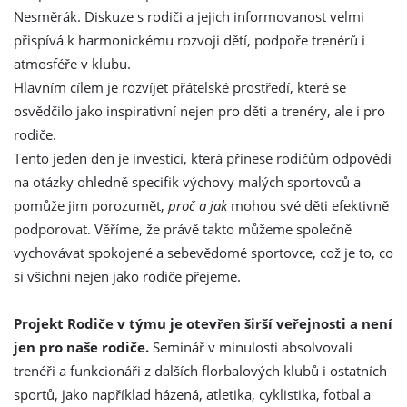
Nesměrák. Diskuze s rodiči a jejich informovanost velmi
přispívá k harmonickému rozvoji dětí, podpoře trenérů i
atmosféře v klubu.
Hlavním cílem je rozvíjet přátelské prostředí, které se
osvědčilo jako inspirativní nejen pro děti a trenéry, ale i pro
rodiče.
Tento jeden den je investicí, která přinese rodičům odpovědi
na otázky ohledně specifik výchovy malých sportovců a
pomůže jim porozumět,
proč a jak
mohou své děti efektivně
podporovat. Věříme, že právě takto můžeme společně
vychovávat spokojené a sebevědomé sportovce, což je to, co
si všichni nejen jako rodiče přejeme.
Projekt Rodiče v týmu je otevřen širší veřejnosti a není
jen pro naše rodiče.
Seminář v minulosti absolvovali
trenéři a funkcionáři z dalších florbalových klubů i ostatních
sportů, jako například házená, atletika, cyklistika, fotbal a