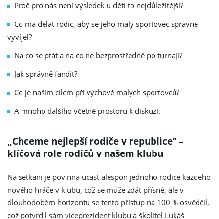
Proč pro nás není výsledek u dětí to nejdůležitější?
Co má dělat rodič, aby se jeho malý sportovec správně
vyvíjel?
Na co se ptát a na co ne bezprostředně po turnaji?
Jak správně fandit?
Co je naším cílem při výchově malých sportovců?
A mnoho dalšího včetně prostoru k diskuzi.
„Chceme nejlepší rodiče v republice“ –
klíčová role rodičů v našem klubu
Na setkání je povinná účast alespoň jednoho rodiče každého
nového hráče v klubu, což se může zdát přísné, ale v
dlouhodobém horizontu se tento přístup na 100 % osvědčil,
což potvrdil sám viceprezident klubu a školitel Lukáš