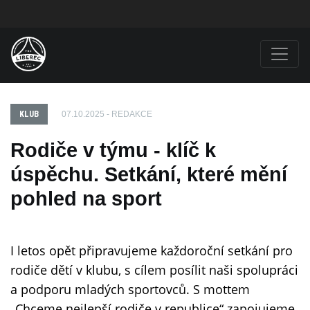
KLUB
07.10.2025 - REDAKCE
Rodiče v týmu - klíč k
úspěchu. Setkání, které mění
pohled na sport
I letos opět připravujeme každoroční setkání pro
rodiče dětí v klubu, s cílem posílit naši spolupráci
a podporu mladých sportovců. S mottem
„Chceme nejlepší rodiče v republice“ zapojujeme