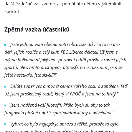
další. Srdečně vás zveme, ať pomáháte dětem v jakémkoli
sportu!
Zpětná vazba účastníků
"
Ještě jednou vám oběma patří obrovské díky za to co pro
děti, jejich rodiče a celý klub FBC Liberec děláte!! Už jsem s
mýma holkama nějaký ten sportovní oddíl prošla v rámci jejich
sportů, ale s tímto přístupem, atmosférou a zázemím jsem se
ještě nesetkala. Jste skvělí!!"
"
Děláte super věc a moc si cením Vašeho času a zapálení. Teď
už jsem proškolený rodič, který ví PROČ a jsem na to hrdý.
"
"
Jsem nadšená vaší filozofií. Přála bych si, aby to tak
fungovalo plošně napříč sportovními kluby a odvětvími.
"
"
Vybrat co bylo nejlepší je opravdu těžké, protože to bylo
prostě super. K bezva školení přispěla rozhodně výborná