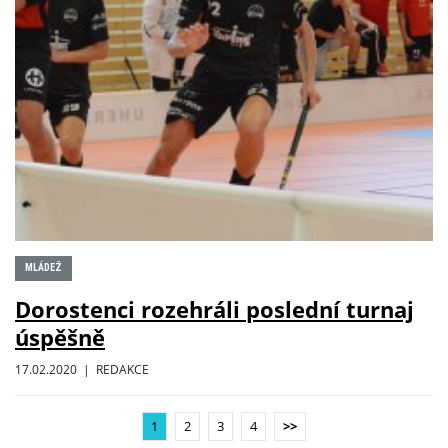
MLÁDEŽ
Dorostenci rozehráli poslední turnaj
úspěšně
17.02.2020 | REDAKCE
1
2
3
4
>>