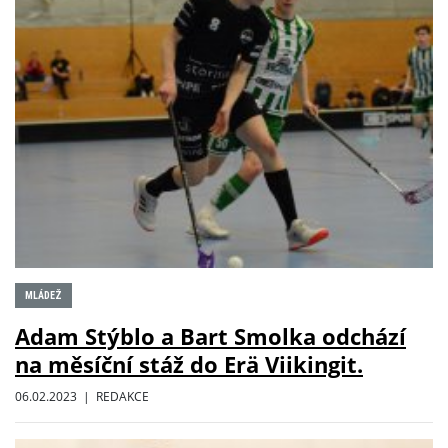
MLÁDEŽ
Adam Stýblo a Bart Smolka odchází
na měsíční stáž do Erä Viikingit.
06.02.2023 | REDAKCE