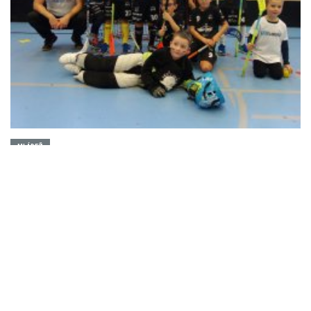
MLÁDEŽ
44 dětí na turnaji přípravky v Liberci
18.11.2019 | REDAKCE
1
2
3
>>