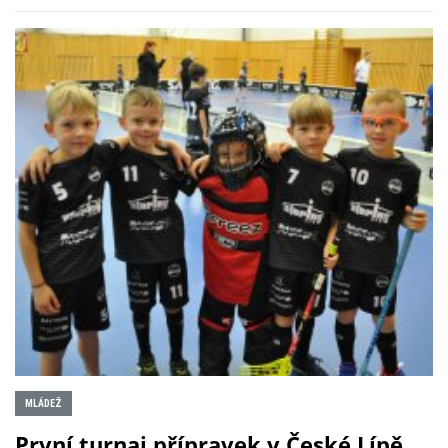
MLÁDEŽ
​První turnaj přípravek v České Lípě