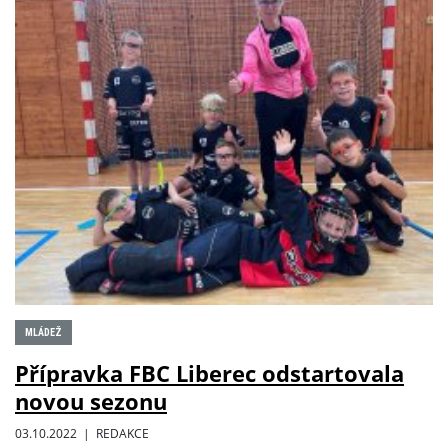
MLÁDEŽ
Přípravka FBC Liberec odstartovala
novou sezonu
03.10.2022 | REDAKCE