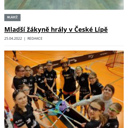
MLÁDEŽ
Mladší žákyně hrály v České Lípě
25.04.2022 | REDAKCE