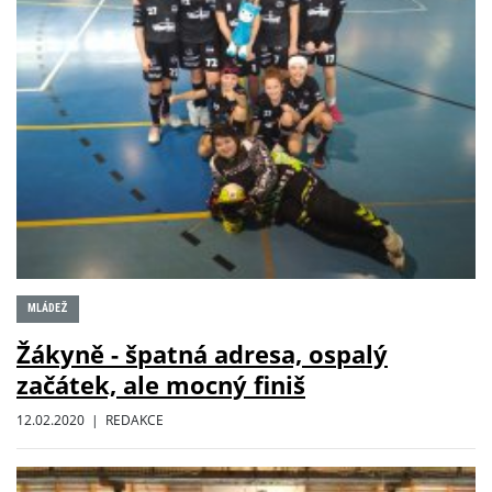
MLÁDEŽ
Žákyně - špatná adresa, ospalý
začátek, ale mocný finiš
12.02.2020 | REDAKCE