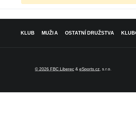
KLUB
MUŽI A
OSTATNÍ DRUŽSTVA
KLUB
© 2026 FBC Liberec
&
eSports.cz
, s.r.o.