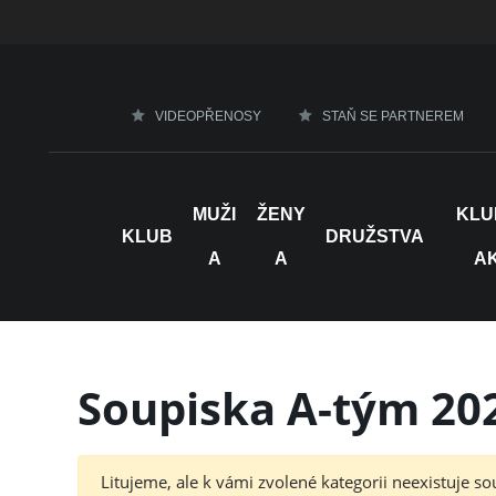
VIDEOPŘENOSY
STAŇ SE PARTNEREM
MUŽI
ŽENY
KLU
KLUB
DRUŽSTVA
A
A
A
Soupiska A-tým 20
Litujeme, ale k vámi zvolené kategorii neexistuje so