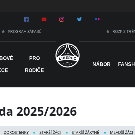
PROGRAM ZÁPASŮ
ROZPIS TRÉ
BOVÉ
PRO
>
NÁBOR
FANS
KCE
RODIČE
ída 2025/2026
DOROSTENKY
STARŠÍ ŽÁCI
STARŠÍ ŽÁKYNĚ
MLADŠÍ ŽÁCI