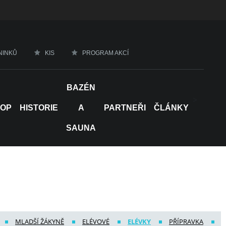
NINKŮ
KIS
PROGRAM AKCÍ
BAZÉN
>
HOP
HISTORIE
A
PARTNEŘI
ČLÁNKY
SAUNA
MLADŠÍ ŽÁKYNĚ
ELÉVOVÉ
ELÉVKY
PŘÍPRAVKA