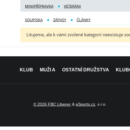
MINIPŘÍPRAVKA
VETERÁNI
SOUPISKA
ZÁPASY
ČLÁNKY
Litujeme, ale k vámi zvolené kategorii neexistuje so
KLUB
MUŽI A
OSTATNÍ DRUŽSTVA
KLUB
© 2026 FBC Liberec
&
eSports.cz
, s.r.o.