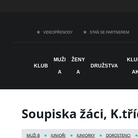
VIDEOPŘENOSY
STAŇ SE PARTNEREM
MUŽI
ŽENY
KLU
KLUB
DRUŽSTVA
A
A
A
Soupiska žáci, K.tř
MUŽI B
JUNIOŘI
JUNIORKY
DOROSTENCI