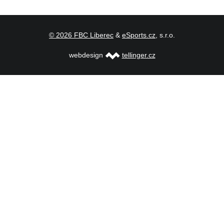
© 2026 FBC Liberec
&
eSports.cz
, s.r.o.
webdesign
tellinger.cz