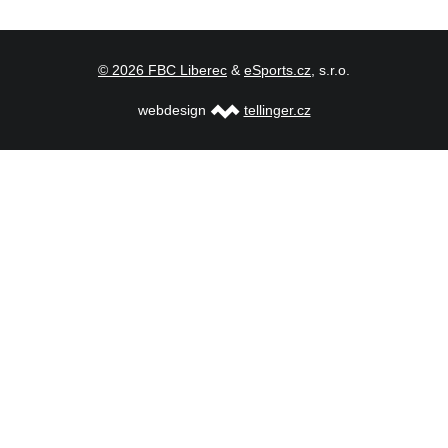
© 2026 FBC Liberec
&
eSports.cz
, s.r.o.
webdesign
tellinger.cz