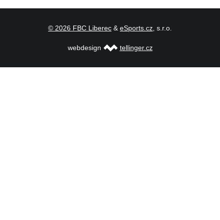
© 2026 FBC Liberec
&
eSports.cz
, s.r.o.
webdesign
tellinger.cz