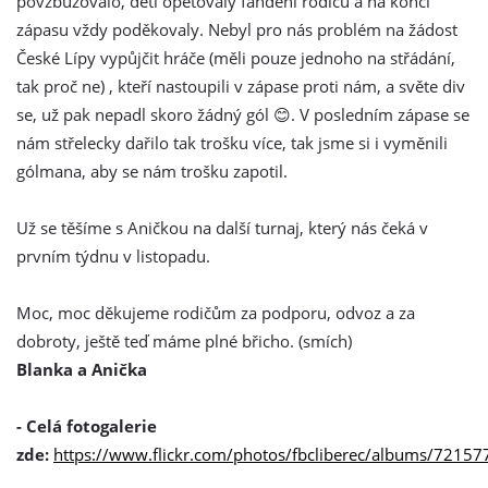
povzbuzovalo, děti opětovaly fandění rodičů a na konci
zápasu vždy poděkovaly. Nebyl pro nás problém na žádost
České Lípy vypůjčit hráče (měli pouze jednoho na střádání,
tak proč ne) , kteří nastoupili v zápase proti nám, a světe div
se, už pak nepadl skoro žádný gól 😊. V posledním zápase se
nám střelecky dařilo tak trošku více, tak jsme si i vyměnili
gólmana, aby se nám trošku zapotil.
Už se těšíme s Aničkou na další turnaj, který nás čeká v
prvním týdnu v listopadu.
Moc, moc děkujeme rodičům za podporu, odvoz a za
dobroty, ještě teď máme plné břicho. (smích)
Blanka a Anička
- Celá fotogalerie
zde:
https://www.flickr.com/photos/fbcliberec/albums/721