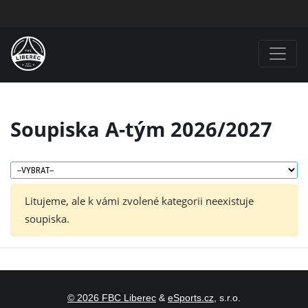
Soupiska A-tým 2026/2027
Litujeme, ale k vámi zvolené kategorii neexistuje
soupiska.
© 2026 FBC Liberec
&
eSports.cz
, s.r.o.