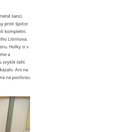
méně šancí.
sy proti špičce
li kompletní.
ího Litvínova.
oru. Holky si v
eme a
zvyklé čelit
kázalo. Ani na
ena na poctivou