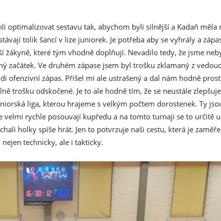
 optimalizovat sestavu tak, abychom byli silnější a Kadaň měla 
ávají tolik šancí v lize juniorek. Je potřeba aby se vyhrály a zápa
í žákyně, které tým vhodně doplňují. Nevadilo tedy, že jsme neby
dený začátek. Ve druhém zápase jsem byl trošku zklamaný z vedouc
dí ofenzivní zápas. Přišel mi ale ustrašený a dal nám hodně prost
álně trošku odskočené. Je to ale hodně tím, že se neustále zlepšuj
rská liga, kterou hrajeme s velkým počtem dorostenek. Ty jsou 
 velmi rychle posouvají kupředu a na tomto turnaji se to určitě u
ali holky spíše hrát. Jen to potvrzuje naši cestu, která je zaměř
 nejen technicky, ale i takticky.