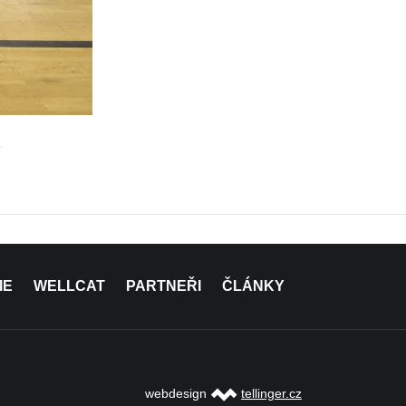
IE
WELLCAT
PARTNEŘI
ČLÁNKY
webdesign
tellinger.cz