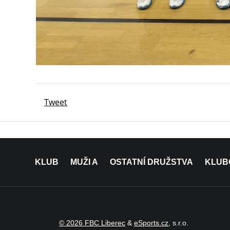
Tweet
KLUB
MUŽI A
OSTATNÍ DRUŽSTVA
KLUB
© 2026 FBC Liberec
&
eSports.cz
, s.r.o.