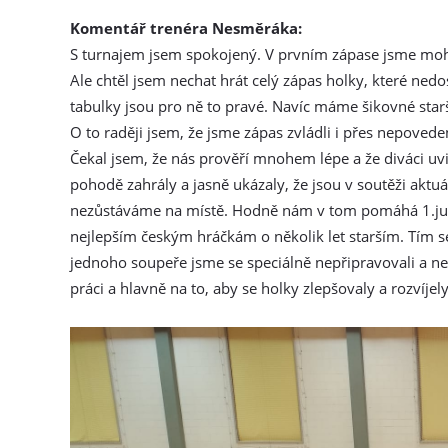
Komentář trenéra Nesměráka:
S turnajem jsem spokojený. V prvním zápase jsme mohli
Ale chtěl jsem nechat hrát celý zápas holky, které nedost
tabulky jsou pro ně to pravé. Navíc máme šikovné starš
O to raději jsem, že jsme zápas zvládli i přes nepove
Čekal jsem, že nás prověří mnohem lépe a že diváci uvi
pohodě zahrály a jasně ukázaly, že jsou v soutěži aktu
nezůstáváme na místě. Hodně nám v tom pomáhá 1.junio
nejlepším českým hráčkám o několik let starším. Tím se
jednoho soupeře jsme se speciálně nepřipravovali a nech
práci a hlavně na to, aby se holky zlepšovaly a rozvíjely