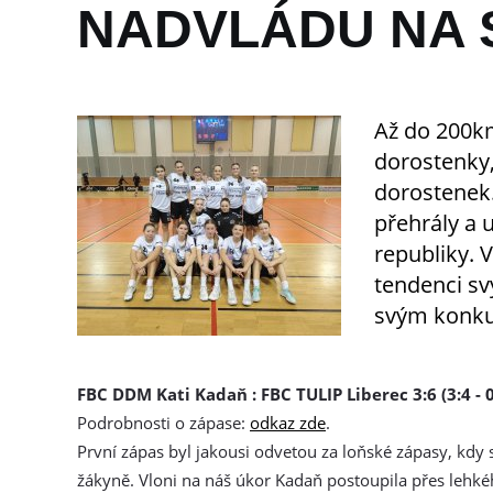
NADVLÁDU NA 
Až do 200k
dorostenky,
dorostenek
přehrály a u
republiky. 
tendenci svý
svým konk
FBC DDM Kati Kadaň : FBC TULIP Liberec 3:6 (3:4 - 0:
Podrobnosti o zápase:
odkaz zde
.
První zápas byl jakousi odvetou za loňské zápasy, kdy se 
žákyně. Vloni na náš úkor Kadaň postoupila přes lehk