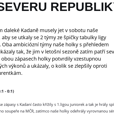
SEVERU REPUBLIK
m daleké Kadaně musely jet v sobotu naše
 aby se utkaly se 2 týmy ze špičky tabulky ligy
. Oba ambiciózní týmy naše holky s přehledem
kázaly tak, že jim v letošní sezoně zatím patří se
V obou zápasech holky potvrdily vzestupnou
ch výkonů a ukázaly, o kolik se zlepšily oproti
urentkám.
1 - 0:1)
zápasy s Kadaní často křížily s 1.ligou juniorek a tak je hrály spí
ého soupeře na MČR, zatímco naše holky odehrály vyrovnanou sér