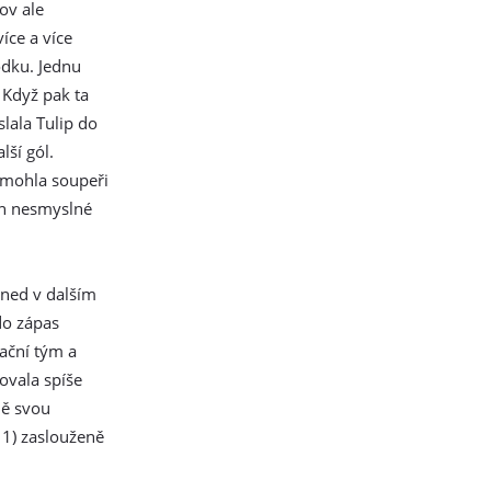
ov ale
íce a více
rodku. Jednu
 Když pak ta
lala Tulip do
lší gól.
pomohla soupeři
jen nesmyslné
hned v dalším
do zápas
zační tým a
dovala spíše
ně svou
11) zaslouženě