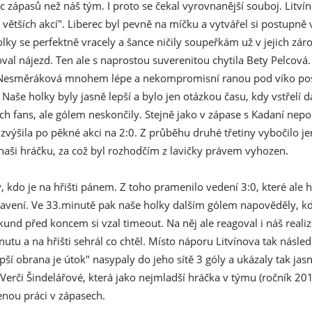
íc zápasů než náš tým. I proto se čekal vyrovnanější souboj. Litvín
větších akcí". Liberec byl pevně na míčku a vytvářel si postupně v
holky se perfektně vracely a šance ničily soupeřkám už v jejich zá
oval nájezd. Ten ale s naprostou suverenitou chytila Bety Pelcová.
si Nesměráková mnohem lépe a nekompromisní ranou pod víko pos
še holky byly jasně lepší a bylo jen otázkou času, kdy vstřelí da
ch fans, ale gólem neskončily. Stejně jako v zápase s Kadaní ne
 zvýšila po pěkné akci na 2:0. Z průběhu druhé třetiny vybočilo 
 naši hráčku, za což byl rozhodčím z lavičky právem vyhozen.
y, kdo je na hřišti pánem. Z toho pramenilo vedení 3:0, které ale 
tavení. Ve 33.minutě pak naše holky dalším gólem napověděly, k
ekund před koncem si vzal timeout. Na něj ale reagoval i náš reali
inutu a na hřišti sehrál co chtěl. Místo náporu Litvínova tak násle
ší obrana je útok" nasypaly do jeho sítě 3 góly a ukázaly tak jas
Verči Šindelářové, která jako nejmladší hráčka v týmu (ročník 20
enou práci v zápasech.