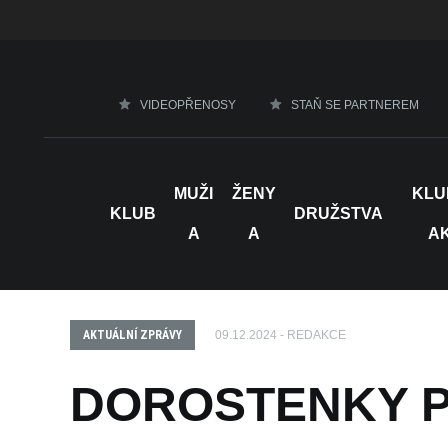
VIDEOPŘENOSY
STAŇ SE PARTNEREM
MUŽI
ŽENY
KLU
KLUB
DRUŽSTVA
A
A
A
AKTUÁLNÍ ZPRÁVY
09.12.2024 - REDAKCE
DOROSTENKY P