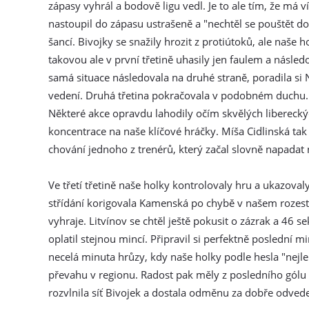
zápasy vyhrál a bodově ligu vedl. Je to ale tím, že má v
nastoupil do zápasu ustrašeně a "nechtěl se pouštět do 
šancí. Bivojky se snažily hrozit z protiútoků, ale naše 
takovou ale v první třetině uhasily jen faulem a násled
samá situace následovala na druhé straně, poradila 
vedení. Druhá třetina pokračovala v podobném duchu. Na
Některé akce opravdu lahodily očím skvělých liberecký
koncentrace na naše klíčové hráčky. Míša Cidlinská tak
chování jednoho z trenérů, který začal slovně napadat
Ve třetí třetině naše holky kontrolovaly hru a ukazoval
střídání korigovala Kamenská po chybě v našem rozes
vyhraje. Litvínov se chtěl ještě pokusit o zázrak a 46 s
oplatil stejnou mincí. Připravil si perfektně poslední m
necelá minuta hrůzy, kdy naše holky podle hesla "nejlep
převahu v regionu. Radost pak měly z posledního gólu 
rozvlnila síť Bivojek a dostala odměnu za dobře odved