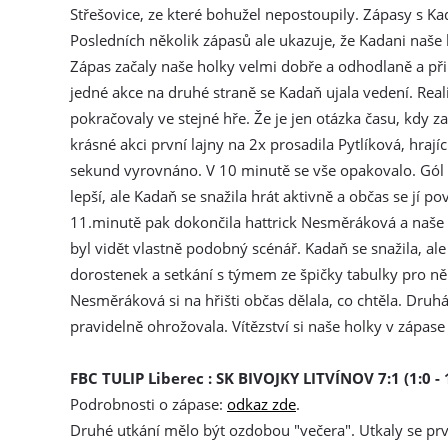
Střešovice, ze které bohužel nepostoupily. Zápasy s Ka
Posledních několik zápasů ale ukazuje, že Kadani naše 
Zápas začaly naše holky velmi dobře a odhodlaně a připr
jedné akce na druhé straně se Kadaň ujala vedení. Real
pokračovaly ve stejné hře. Že je jen otázka času, kdy 
krásné akci první lajny na 2x prosadila Pytlíková, hrají
sekund vyrovnáno. V 10 minutě se vše opakovalo. Gól 
lepší, ale Kadaň se snažila hrát aktivně a občas se jí po
11.minutě pak dokončila hattrick Nesměráková a naše h
byl vidět vlastně podobný scénář. Kadaň se snažila, al
dorostenek a setkání s týmem ze špičky tabulky pro ně 
Nesměráková si na hřišti občas dělala, co chtěla. Druh
pravidelně ohrožovala. Vítězství si naše holky v zápas
FBC TULIP Liberec : SK BIVOJKY LITVÍNOV 7:1 (1:0 - 1
Podrobnosti o zápase:
odkaz zde
.
Druhé utkání mělo být ozdobou "večera". Utkaly se prv