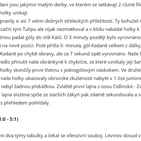
daní jsou jakýmsi malým derby, ve kterém se setkávají 2 různé fil
holky unikají.
avily si asi 7 velmi dobrých střeleckých příležitostí. Ty bohužel 
izační tým Tulipu ale nijak nezmatkoval a v klidu nabádal holky k
začnou padat góly do sítě Katů. O 3 minuty později bylo vyrovnáno
cí na nové pozici. Poté přišla 9. minuta, gól Kadaně celkem z dálky
Kadaně po chybě obrany, ale za 7 sekund opět vyrovnáno. Naše 
vedlo přinutit naše obránkyně k chybičce, ze které vznikaly její ša
olky skončily první třetinu s jednogólovým náskokem. Ve druhé i 
e naše holky ukazovaly obrovské zkušenosti nabyté v 1.lize junior
nebyl žádnou překážkou. Zvláště první lajna s osou Cidlinská - Z
á lajna složená spíše ze starších žákyň pak zdatně sekundovala a 
e s přehledem pohlídaly.
:0 - 5:1)
ní dva týmy tabulky a čekal se ofenzivní souboj. Litvínov dosud 