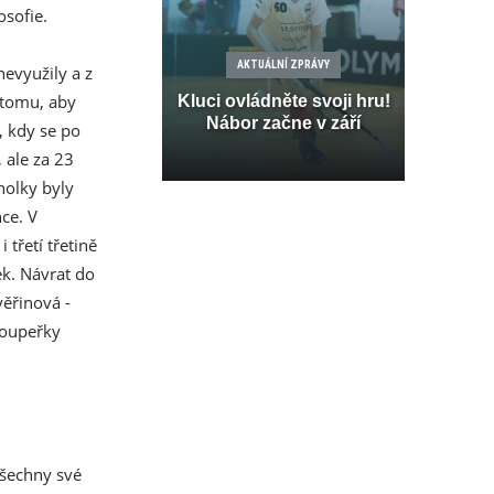
osofie.
AKTUÁLNÍ ZPRÁVY
nevyužily a z
 tomu, aby
Kluci ovládněte svoji hru!
Nábor začne v září
, kdy se po
, ale za 23
holky byly
nce. V
třetí třetině
ek. Návrat do
věřinová -
soupeřky
všechny své