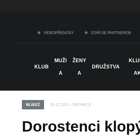
VIDEOPŘENOSY
STAŇ SE PARTNEREM
MUŽI
ŽENY
KLU
KLUB
DRUŽSTVA
A
A
A
MLÁDEŽ
20.12.2021 - REDAKCE
Dorostenci klopý