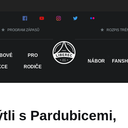
PROGRAM ZÁPASŮ
ROZPIS TRÉ
BOVÉ
PRO
>
NÁBOR
FANS
KCE
RODIČE
tli s Pardubicemi,