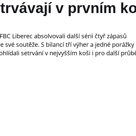
trvávají v prvním ko
FBC Liberec absolvovali další sérii čtyř zápasů
 své soutěže. S bilancí tří výher a jedné porážky 
hlídali setrvání v nejvyšším koši i pro další průb