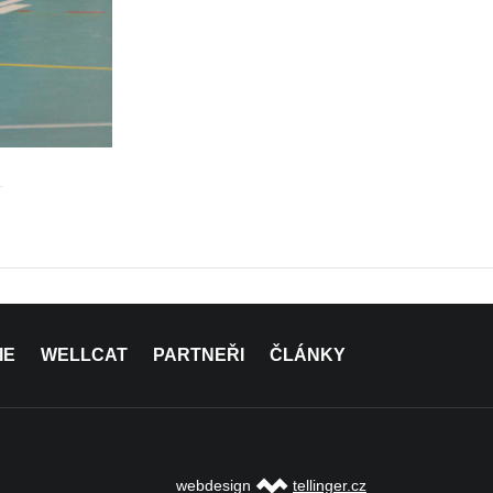
IE
WELLCAT
PARTNEŘI
ČLÁNKY
webdesign
tellinger.cz