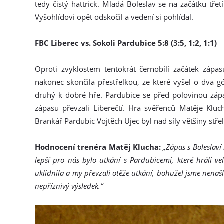
tedy čistý hattrick. Mladá Boleslav se na začátku tře
Vyšohlídovi opět odskočil a vedení si pohlídal.
FBC Liberec vs. Sokoli Pardubice 5:8 (3:5, 1:2, 1:1)
Oproti zvyklostem tentokrát černobílí začátek zápa
nakonec skončila přestřelkou, ze které vyšel o dva g
druhý k dobré hře. Pardubice se před polovinou záp
zápasu převzali Liberečtí. Hra svěřenců Matěje Kluc
Brankář Pardubic Vojtěch Ujec byl nad síly většiny střel
Hodnocení trenéra Matěj Klucha:
„Zápas s Boleslaví
lepší pro nás bylo utkání s Pardubicemi, které hráli v
uklidnila a my převzali otěže utkání, bohužel jsme nena
nepříznivý výsledek.“