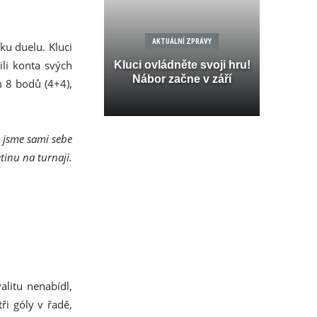
AKTUÁLNÍ ZPRÁVY
u duelu. Kluci
li konta svých
Kluci ovládněte svoji hru!
Nábor začne v září
m 8 bodů (4+4),
i jsme sami sebe
tinu na turnaji.
alitu nenabídl,
ři góly v řadě,