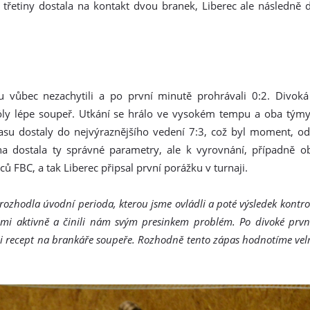
tí třetiny dostala na kontakt dvou branek, Liberec ale následně 
su vůbec nezachytili a po první minutě prohrávali 0:2. Divoká
óly lépe soupeř. Utkání se hrálo ve vysokém tempu a oba týmy 
asu dostaly do nejvýraznějšího vedení 7:3, což byl moment, od
ha dostala ty správné parametry, ale k vyrovnání, případně ob
ců FBC, a tak Liberec připsal první porážku v turnaji.
 rozhodla úvodní perioda, kterou jsme ovládli a poté výsledek kont
elmi aktivně a činili nám svým presinkem problém. Po divoké první
šli recept na brankáře soupeře. Rozhodně tento zápas hodnotíme vel