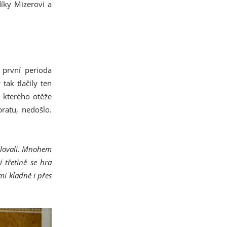
díky Mizerovi a
 první perioda
tak tlačily ten
 kterého otěže
ratu, nedošlo.
rolovali. Mnohem
 třetině se hra
mi kladně i přes