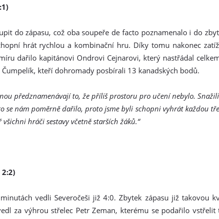
:1)
pit do zápasu, což oba soupeře de facto poznamenalo i do zbytk
chopní hrát rychlou a kombinační hru. Díky tomu nakonec zatíži
íru dařilo kapitánovi Ondrovi Cejnarovi, který nastřádal celke
 Čumpelík, kteří dohromady posbírali 13 kanadských bodů.
inou předznamenávají to, že příliš prostoru pro učení nebylo. Snažil
to se nám poměrně dařilo, proto jsme byli schopni vyhrát každou tře
 všichni hráči sestavy včetně starších žáků.“
 2:2)
minutách vedli Severočeši již 4:0. Zbytek zápasu již takovou kv
dl za výhrou střelec Petr Zeman, kterému se podařilo vstřelit t