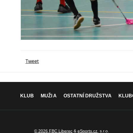
Tweet
KLUB
MUŽI A
OSTATNÍ DRUŽSTVA
KLUB
© 2026 FBC Liberec
&
eSports.cz
, s.r.o.