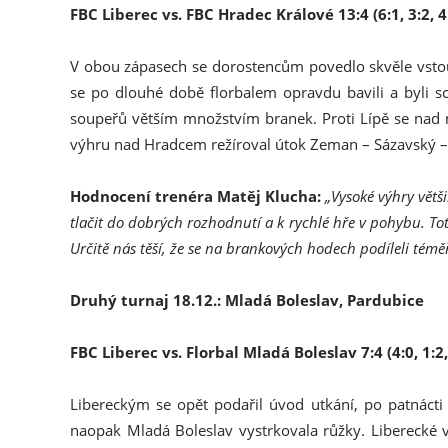
FBC Liberec vs. FBC Hradec Králové 13:4 (6:1, 3:2, 4
V obou zápasech se dorostencům povedlo skvěle vstou
se po dlouhé době florbalem opravdu bavili a byli s
soupeřů větším množstvím branek. Proti Lípě se nad m
výhru nad Hradcem režíroval útok Zeman – Sázavský –
Hodnocení trenéra Matěj Klucha:
„Vysoké výhry větš
tlačit do dobrých rozhodnutí a k rychlé hře v pohybu. To
Určitě nás těší, že se na brankových hodech podíleli téměř
Druhý turnaj 18.12.: Mladá Boleslav, Pardubice
FBC Liberec vs. Florbal Mladá Boleslav 7:4 (4:0, 1:2,
Libereckým se opět podařil úvod utkání, po patnácti 
naopak Mladá Boleslav vystrkovala růžky. Liberecké ve