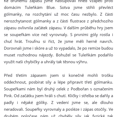
Ke druhému zápasu jsme nastupovali hned vzápětí proti
domácím Tuleňkám Blue. Sotva jsme stihli převléct
gólmanky, na rozchytání už moc času nezbylo. Z části
nerozchytanost gólmanky a z části flustrace z předchozího
zápasu ovlivnila začátek zápasu. V dalším průběhu hry jsem
se soupeřkám více než vyrovnaly. S prvními góly rostla i
chuť hrát. Troufnu si říct, že jsme měli herně navrch.
Dorovnali jsme i skóre a už to vypadalo, že po remíze budou
muset rozhodnou nájezdy. Bohužel se Tuleňkám podařilo
využít naši chybičky a uhrály tak těsnou výhru.
Před třetím zápasem jsem si konečně mohli trošku
oddechnout, posbírat síly a lépe připravit třetí gólmanku.
Soupeřkami nám byl druhý celek z Podbořan s označením
Pink. Od začátku jsem hráli s chutí. Kličky i střelba se dařily a
padly i nějaké gólíky. Z vedení jsme se, ale dlouho
neradovali. Soupeřky vyrovnaly a posléze i zápas otočily. Ve
druhém poločase nám už chyběly síly jak fyzické tak