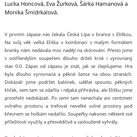
Lucka Honcová, Eva Žurková, Šárka Hamanová a
Monika Šmídrkalová.
V prvním zápase nás čekala Česká Lípa v brance s Eliškou.
Na svůj věk velká Eliška v kombinaci s malým formátem
branky nám nedávala moc nadějí na skórování. Přesto jsme
s ostřílenějším soupeřem dlouho drželi krok i vyrovnaný
stav 0:0. Zápas od zápasu je znát, jak se zlepšujeme. Hra
byla dlouho vyrovnaná a pěkné šance na obou stranách.
Dokázali jsme podržet balónek, udělat spoustu pěkných
kliček, sem tam se zdařila i nějaká přihrávka, ale Elišku jsme
prostřelit nedokázali. Po zemi tam nenechala ani centimetr
volného prostoru a trefovat nevelké volné prostory pod
břevnem se holkám nedařilo. Soupeřky nakonec některé své
příležitosti využily a přesvědčivě a zaslouženě vyhrály.