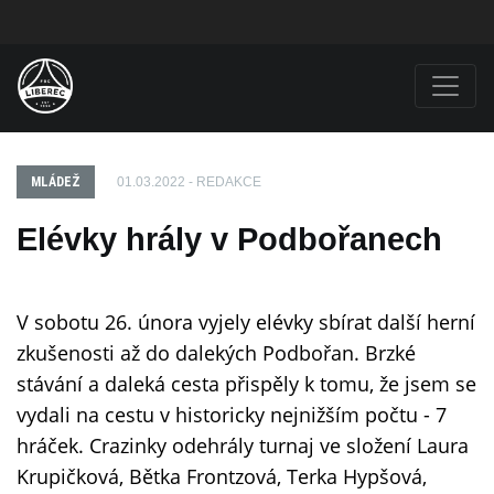
MLÁDEŽ
01.03.2022 - REDAKCE
Elévky hrály v Podbořanech
V sobotu 26. února vyjely elévky sbírat další herní
zkušenosti až do dalekých Podbořan. Brzké
stávání a daleká cesta přispěly k tomu, že jsem se
vydali na cestu v historicky nejnižším počtu - 7
hráček. Crazinky odehrály turnaj ve složení Laura
Krupičková, Bětka Frontzová, Terka Hypšová,