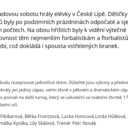
padovou sobotu hrály elévky v České Lípě. Dětičky
ů byly po podzimních prázdninách odpočaté a sje
h počtech. Na obou hřištích byly k vidění výtečné
ovnost těm nejmenším forbalistkám a florbalis
ybí, což dokládá i spousta vstřelených branek.
nebudu rozepisovat jadnotlivá skóre. Důležité jsou výkony a předv
rohrály jen jediný zápas, velmi těsně v pěkném a dramatickém záp
 pozvali na další turnaj, který se uskuteční ve sváteční čtvrtek 1
astní oči.
 Fibikarová, Bětka Frontzová, Lucka Honcová,Linda Hůlková,
lka Kysilka, Lily Skálová. Trenér Petr Novák