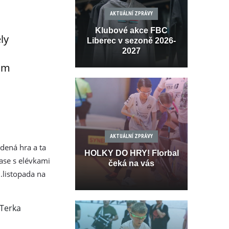
AKTUÁLNÍ ZPRÁVY
Klubové akce FBC
ly
Liberec v sezoně 2026-
2027
tům
AKTUÁLNÍ ZPRÁVY
edená hra a ta
HOLKY DO HRY! Florbal
ase s elévkami
čeká na vás
7.listopada na
 Terka