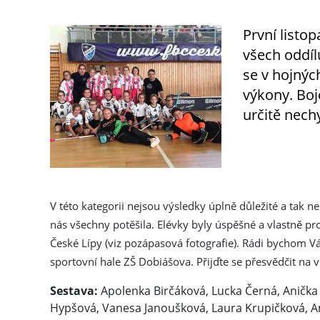
První listo
všech oddíl
se v hojnýc
výkony. Boj
určitě nech
V této kategorii nejsou výsledky úplně důležité a tak 
nás všechny potěšila. Elévky byly úspěšné a vlastně p
České Lípy (viz pozápasová fotografie). Rádi bychom Vás
sportovní hale ZŠ Dobiášova. Přijďte se přesvědčit na vl
Sestava:
Apolenka Birčáková, Lucka Černá, Anička
Hypšová, Vanesa Janoušková, Laura Krupičková, Amá