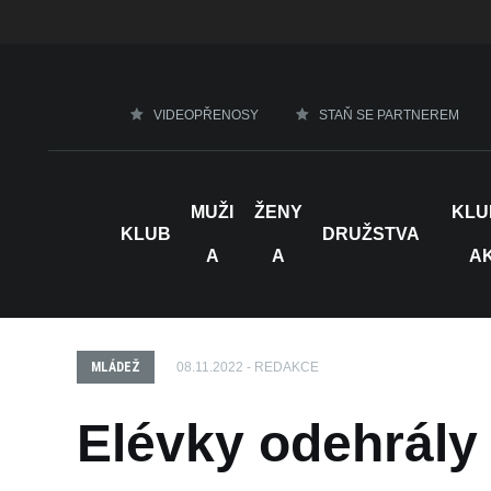
VIDEOPŘENOSY
STAŇ SE PARTNEREM
MUŽI
ŽENY
KLU
KLUB
DRUŽSTVA
A
A
A
MLÁDEŽ
08.11.2022 - REDAKCE
Elévky odehrály 