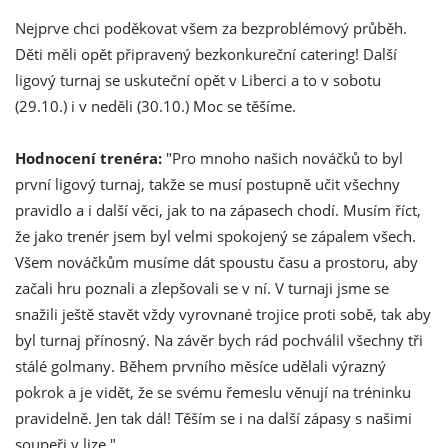
Nejprve chci poděkovat všem za bezproblémový průběh.
Děti měli opět připravený bezkonkureční catering! Další
ligový turnaj se uskuteční opět v Liberci a to v sobotu
(29.10.) i v neděli (30.10.) Moc se těšíme.
Hodnocení trenéra:
"Pro mnoho našich nováčků to byl
první ligový turnaj, takže se musí postupně učit všechny
pravidlo a i další věci, jak to na zápasech chodí. Musím říct,
že jako trenér jsem byl velmi spokojený se zápalem všech.
Všem nováčkům musíme dát spoustu času a prostoru, aby
začali hru poznali a zlepšovali se v ní. V turnaji jsme se
snažili ještě stavět vždy vyrovnané trojice proti sobě, tak aby
byl turnaj přínosný. Na závěr bych rád pochválil všechny tři
stálé golmany. Během prvního měsíce udělali výrazný
pokrok a je vidět, že se svému řemeslu věnují na tréninku
pravidelně. Jen tak dál! Těším se i na další zápasy s našimi
soupeři v lize."