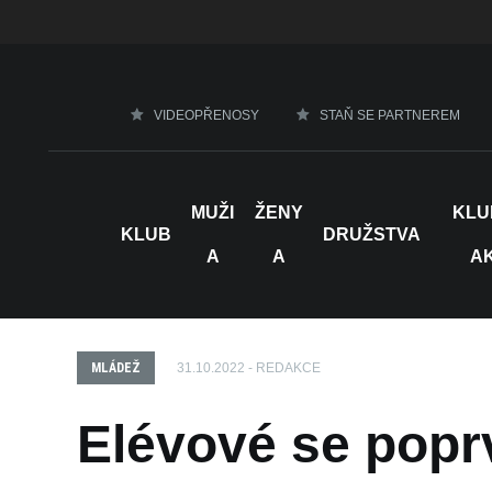
VIDEOPŘENOSY
STAŇ SE PARTNEREM
MUŽI
ŽENY
KLU
KLUB
DRUŽSTVA
A
A
A
MLÁDEŽ
31.10.2022 - REDAKCE
Elévové se poprv