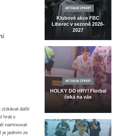
AKTUÁLNÍ ZPRÁVY
Klubové akce FBC
Liberec v sezoně 2026-
2027
mi
AKTUÁLNÍ ZPRÁVY
HOLKY DO HRY! Florbal
čeká na vás
 získávat další
 hrát v
zali namixovat
 je jedním ze