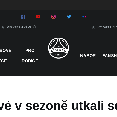
PROGRAM ZÁPASŮ
ROZPIS TRÉ
BOVÉ
PRO
>
NÁBOR
FANS
KCE
RODIČE
é v sezoně utkali s