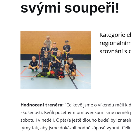
svými soupeři!
Kategorie e
regionálním
srovnání s 
Hodnocení trenéra:
"Celkově jsme o víkendu měli k di
zkušenosti. Kvůli početným omluvenkám jsme neměli p
sobotu i v neděli. Opět (a ještě dlouho bude) byl znate
týmy tak, aby jsme dokázali hodně zápasů vyhrát. Cel