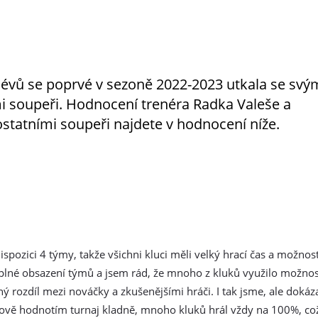
lévů se poprvé v sezoně 2022-2023 utkala se svý
i soupeři. Hodnocení trenéra Radka Valeše a
ostatními soupeři najdete v hodnocení níže.
spozici 4 týmy, takže všichni kluci měli velký hrací čas a možnost
lné obsazení týmů a jsem rád, že mnoho z kluků využilo možnost
lný rozdíl mezi nováčky a zkušenějšími hráči. I tak jsme, ale doká
kově hodnotím turnaj kladně, mnoho kluků hrál vždy na 100%, což