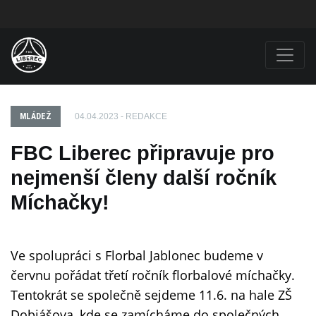
MLÁDEŽ
04.04.2023 - REDAKCE
FBC Liberec připravuje pro
nejmenší členy další ročník
Míchačky!
Ve spolupráci s Florbal Jablonec budeme v
červnu pořádat třetí ročník florbalové míchačky.
Tentokrát se společně sejdeme 11.6. na hale ZŠ
Dobiášova, kde se zamícháme do společných