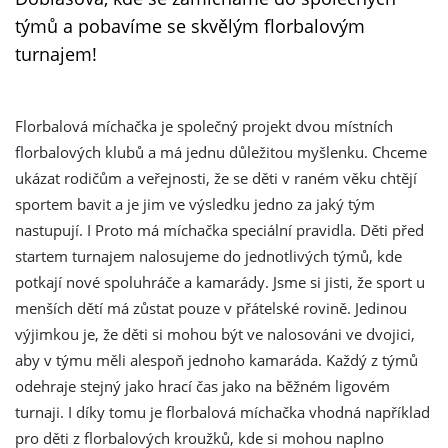
týmů a pobavíme se skvělým florbalovým
turnajem!
Florbalová míchačka je společný projekt dvou místních
florbalových klubů a má jednu důležitou myšlenku. Chceme
ukázat rodičům a veřejnosti, že se děti v raném věku chtějí
sportem bavit a je jim ve výsledku jedno za jaký tým
nastupují. I Proto má míchačka speciální pravidla. Děti před
startem turnajem nalosujeme do jednotlivých týmů, kde
potkají nové spoluhráče a kamarády. Jsme si jisti, že sport u
menších dětí má zůstat pouze v přátelské rovině. Jedinou
výjimkou je, že děti si mohou být ve nalosováni ve dvojici,
aby v týmu měli alespoň jednoho kamaráda. Každý z týmů
odehraje stejný jako hrací čas jako na běžném ligovém
turnaji. I díky tomu je florbalová míchačka vhodná například
pro děti z florbalových kroužků, kde si mohou naplno