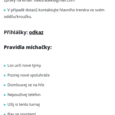
zprávy na email: valesradek@gmail.com
V případě dotazů kontaktujte hlavního trenéra ve svém
oddílu/kroužku.
Přihlášky:
odkaz
Pravidla míchačky:
Los určí nové týmy
Poznej nové spoluhráče
Domlouvej se na hře
Nepoužívej telefon
Užij si tento turnaj
Bav se sportem!