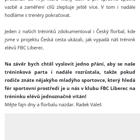
vazbě a zaměření cílů zlepšuje ještě více. V tom i nadále
hodláme s trenéry pokračovat.
Jeden z našich tréninků zdokumentoval i Český florbal, kde
jsme v projektu Česká cesta ukázali, jak vypadá náš trénink
elévů FBC Liberec.
Na závěr bych chtěl vyslovit jedno přání, aby se naše
tréninková parta i nadále rozrůstala, takže pokud
rodiče znáte nějakýho mladýho sportovce, který hledá
fér sportovní prostředí je u nás v klubu FBC Liberec na
tréninku elévů jednoznačně vítán!
Mějte fajn dny a florbalu naz
dar. Radek Valeš