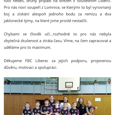
tuto neděli, druhý připadl na březen v sousedním Liberci.
Pro nás noví soupeři z Lomnice, se kterými to byl vyrovnaný
boj a získání alespoň jednoho bodu za remízu a dva
jablonecké týmy, na které jsme prostě nestačili.
Chybami se člověk učí…rozhodně to pro nás nebyla
zbytečná zkušenost a ztráta času. Víme, na čem zapracovat a
uděláme pro to maximum.
Děkujeme FBC Liberec za jejich podporu, projevenou
důvěru, motivaci a spolupráci.