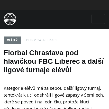
MLÁDEŽ
19.02.2024 - REDAKCE
Florbal Chrastava pod
hlavičkou FBC Liberec a další
ligové turnaje elévů!
Kategorie elévů má za sebou další ligový turnaj,
tentokrát kluci odehráli ligové zápasy v Semilech,
které se povedli na jedničku, protože kluci
předvedli moc hezké výkony. Velkou radost