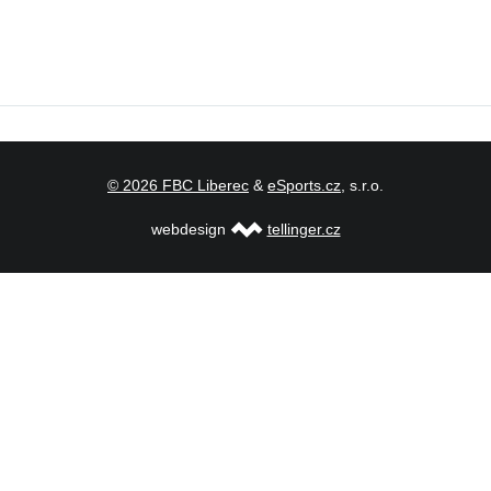
© 2026 FBC Liberec
&
eSports.cz
, s.r.o.
webdesign
tellinger.cz