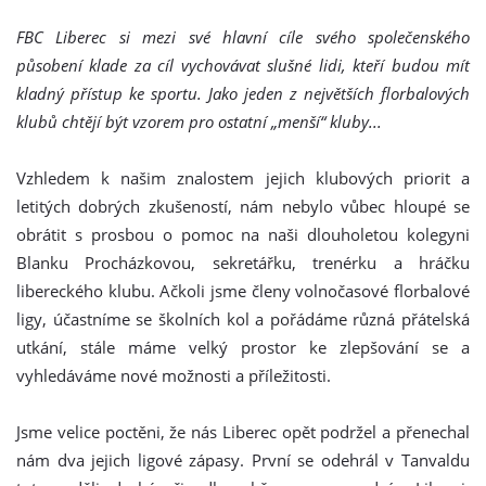
FBC Liberec si mezi své hlavní cíle svého společenského
působení klade za cíl vychovávat slušné lidi, kteří budou mít
kladný přístup ke sportu. Jako jeden z největších florbalových
klubů chtějí být vzorem pro ostatní „menší“ kluby...
Vzhledem k našim znalostem jejich klubových priorit a
letitých dobrých zkušeností, nám nebylo vůbec hloupé se
obrátit s prosbou o pomoc na naši dlouholetou kolegyni
Blanku Procházkovou, sekretářku, trenérku a hráčku
libereckého klubu. Ačkoli jsme členy volnočasové florbalové
ligy, účastníme se školních kol a pořádáme různá přátelská
utkání, stále máme velký prostor ke zlepšování se a
vyhledáváme nové možnosti a příležitosti.
Jsme velice poctěni, že nás Liberec opět podržel a přenechal
nám dva jejich ligové zápasy. První se odehrál v Tanvaldu