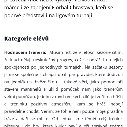
máme i ze zapojení Florbal Chrastava, kteří se
poprvé představili na ligovém turnaji.
Kategorie elévů
Hodnocení trenéra:
"Musím říct, že v letošní sezoně cítím,
že kluci dělají neskutečný progres, což se odráží i na jejich
spokojenosti po jednotlivých turnajích. Na začátku sezony
jsme se společně s chlapci určili pár pravidel, které dodržují
na jedničku s hvězdičkou. I takové věci, jako pomoc při
stavění mantinelů a úklid pomůcek nám jako trenérům
velmi pomůžou. Jedním z mých velkých cílů je tvořit na hřišti
a tréninku pozitivní atmosféru, kam se hráči nebojí
pravidelně chodit. Věřím, že tohle není pouze moje prázdná
fráze a daří se mi to. Od ledna jsme téměř celý trénink
přesunuli do hry, která kluky baví a při správné zpětné