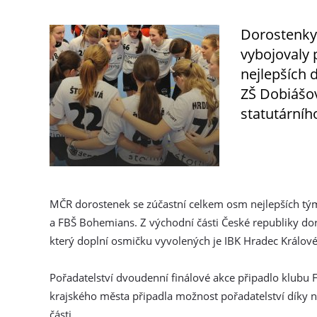
Dorostenky 
vybojovaly 
nejlepších 
ZŠ Dobiášov
statutárníh
MČR dorostenek se zúčastní celkem osm nejlepších tým
a FBŠ Bohemians. Z východní části České republiky do
který doplní osmičku vyvolených je IBK Hradec Králové
Pořadatelství dvoudenní finálové akce připadlo klubu 
krajského města připadla možnost pořadatelství díky ne
části.