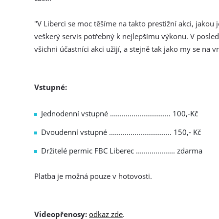
"V Liberci se moc těšíme na takto prestižní akci, jako
veškerý servis potřebný k nejlepšímu výkonu. V posled
všichni účastníci akci užijí, a stejně tak jako my se na
Vstupné:
Jednodenní vstupné ............................... 100,-Kč
Dvoudenní vstupné ................................ 150,- Kč
Držitelé permic FBC Liberec .................... zdarma
Platba je možná pouze v hotovosti.
Videopřenosy:
odkaz zde
.