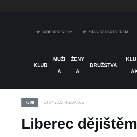
VIDEOPŘENOSY
STAŇ SE PARTNEREM
MUŽI
ŽENY
KLU
KLUB
DRUŽSTVA
A
A
A
KLUB
14.04.2025 - REDAKCE
Liberec dějiště