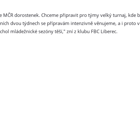
u je MČR dorostenek. Chceme připravit pro týmy velký turnaj, kde
ních dvou týdnech se přípravám intenzivně věnujeme, a i proto vě
 vrchol mládežnické sezóny těší," zní z klubu FBC Liberec.