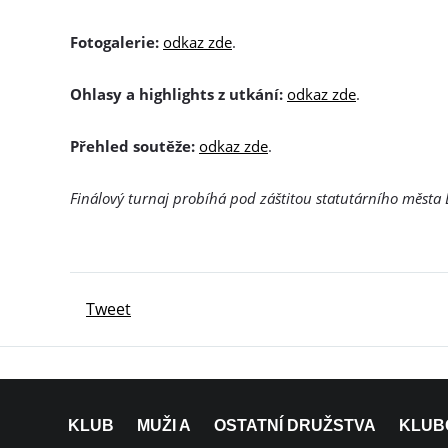
Fotogalerie:
odkaz zde
.
Ohlasy a highlights z utkání:
odkaz zde
.
Přehled soutěže:
odkaz zde
.
Finálový turnaj probíhá pod záštitou statutárního města 
Tweet
KLUB
MUŽI A
OSTATNÍ DRUŽSTVA
KLUB