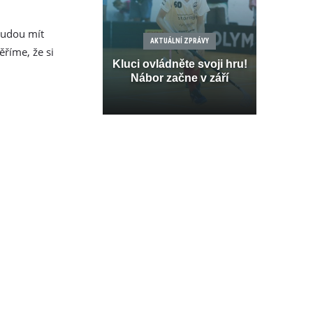
 budou mít
AKTUÁLNÍ ZPRÁVY
říme, že si
Kluci ovládněte svoji hru!
Nábor začne v září