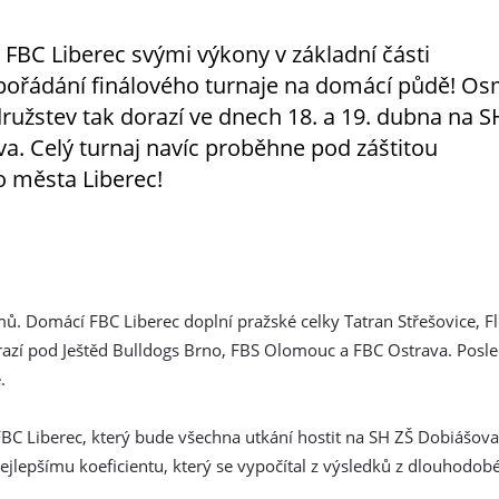
FBC Liberec svými výkony v základní části
pořádání finálového turnaje na domácí půdě! O
družstev tak dorazí ve dnech 18. a 19. dubna na S
a. Celý turnaj navíc proběhne pod záštitou
o města Liberec!
ů. Domácí FBC Liberec doplní pražské celky Tatran Střešovice, F
razí pod Ještěd Bulldogs Brno, FBS Olomouc a FBC Ostrava. Posl
.
FBC Liberec, který bude všechna utkání hostit na SH ZŠ Dobiášova
jlepšímu koeficientu, který se vypočítal z výsledků z dlouhodobé