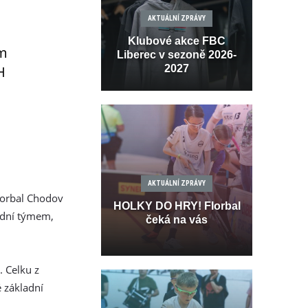
AKTUÁLNÍ ZPRÁVY
Klubové akce FBC
sm
Liberec v sezoně 2026-
H
2027
AKTUÁLNÍ ZPRÁVY
lorbal Chodov
HOLKY DO HRY! Florbal
ední týmem,
čeká na vás
. Celku z
 základní