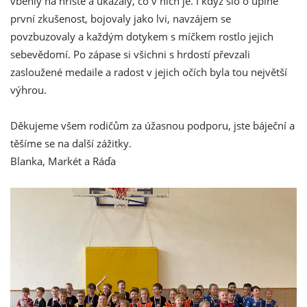
vběhly na hřiště a ukázaly, co v nich je. I když šlo o úplně
první zkušenost, bojovaly jako lvi, navzájem se
povzbuzovaly a každým dotykem s míčkem rostlo jejich
sebevědomí. Po zápase si všichni s hrdostí převzali
zasloužené medaile a radost v jejich očích byla tou největší
výhrou.
Děkujeme všem rodičům za úžasnou podporu, jste báječní a
těšíme se na další zážitky.
Blanka, Markét a Ráďa