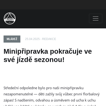
MLÁDEŽ
25.04.2025 - REDAKCE
Minipřipravka pokračuje ve
své jízdě sezonou!
Středeční odpoledne bylo pro naši minipřípravku
nezapomenutelné — děti zažily svůj vůbec první florbalový
zápas! S nadšením, odvahou a úsměvem od ucha k uchu