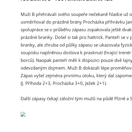
Muži B přehrávali svého soupeře nečekaně hladce už od
usměrňoval do prázdné brány Procházka přihrávku Jana 
spolupráce se v průběhu zápasu zopakovala ještě dvak
prázdné branky. Došel si tak pro hattrick. Panteři se v p
branky, ale zhruba od půlky zápasu se ukazovala fyzick
soupisku naplněnou doslova k prasknutí (hrající trenér
borců). Naopak panteři měli k dispozici pouze dvě lajny
odevzdaným dojmem. Muži B dokázali lépe proměňovat 
Zápas vyšel zejména prvnímu útoku, který dal zapomen
(J. Příhoda 2+3, Procházka 3+0, Ježek 2+1).
Další zápasy čekají záložní tým mužů na půdě Plzně a 