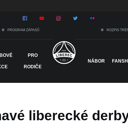
PROGRAM ZÁPASŮ
ROZPIS TRÉ
BOVÉ
PRO
>
NÁBOR
FANS
KCE
RODIČE
havé liberecké derb