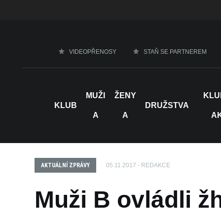
VIDEOPŘENOSY
STAŇ SE PARTNEREM
MUŽI
ŽENY
KLU
KLUB
DRUŽSTVA
A
A
A
AKTUÁLNÍ ZPRÁVY
05.11.2017 - REDAKCE
Muži B ovládli ž