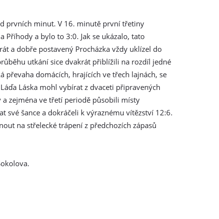
 prvních minut. V 16. minutě první třetiny
Příhody a bylo to 3:0. Jak se ukázalo, tato
rát a dobře postavený Procházka vždy uklízel do
růběhu utkání sice dvakrát přiblížili na rozdíl jedné
á převaha domácích, hrajících ve třech lajnách, se
 Láďa Láska mohl vybírat z dvaceti připravených
 a zejména ve třetí periodě působili místy
své šance a dokráčeli k výraznému vítězství 12:6.
out na střelecké trápení z předchozích zápasů
Sokolova.