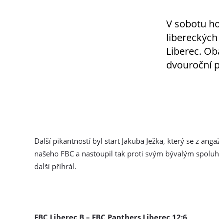
V sobotu ho
libereckých
Liberec. Ob
dvouroční p
Další pikantností byl start Jakuba Ježka, který se z ang
našeho FBC a nastoupil tak proti svým bývalým spoluh
další přihrál.
FBC Liberec B – FBC Panthers Liberec 12:6