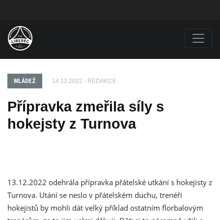
MLÁDEŽ
14.12.2022 - REDAKCE
Přípravka zmeřila síly s
hokejsty z Turnova
13.12.2022 odehrála přípravka přátelské utkání s hokejisty z
Turnova. Utání se neslo v přátelském duchu, trenéři
hokejistů by mohli dát velký příklad ostatním florbalovým