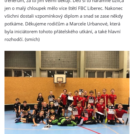
trenérům, za to jim velmi děkuji. Děti si to náramně užili,a
jen o malý chloupek mělo více štětí FBC Liberec. Nakonec
všichni dostali vzpomínkový diplom a snad se zase někdy
potkáme. Děkujeme rodičům a Marcele Urbanové, která
byla iniciátorem tohoto přátelského utkání, a také hlavní
rozhodčí. (smích)