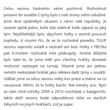
Celou sezonu hodnotím velmi pozitivně. Rozhodnutí
postavit do soutěže 2 týmy bylo z naší strany velmi odvážné.
Jsme dost ojedinělým úkazem v rámci celé republiky. Je
vlastně úplně jedno, kolik kdo odehrál kolik zápasů za jaký
tým. Nejdůležitější bylo, abychom holky v sezóně posunuli
kupředu. A musím říci, že se to rozhodně povedlo. TULIP
sezonu naprosto ovládl a neztratil ani bod. Holky z FBCčka
pak 6.místem rozhodně mile překvapily. Hodně důležité
bylo také to, že jsme měli pro všechny hráčky dostatek
možností nastoupit na turnaji. Vlastně jsme ani jednou
neřešili nedostatek hráček jako některé další týmy v soutěži.
Udělali jsme za celou sezonu velký kus práce a máme na co
navazovat. Věřím, že to holky bavilo. Nás trenéry ano. Nyní
se nám silné ročníky 2009 a 2010 rozcházejí v kategoriích,
takže další sezonu bude odpovědnost ležet ve starších
žákyních na jiných hráčkách, což je super.