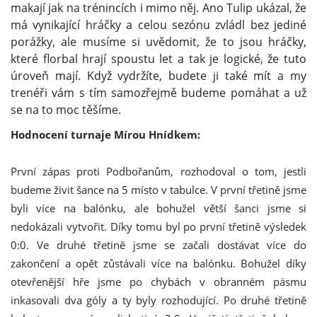
makají jak na trénincích i mimo něj. Ano Tulip ukázal, že
má vynikající hráčky a celou sezónu zvládl bez jediné
porážky, ale musíme si uvědomit, že to jsou hráčky,
které florbal hrají spoustu let a tak je logické, že tuto
úroveň mají. Když vydržíte, budete ji také mít a my
trenéři vám s tím samozřejmě budeme pomáhat a už
se na to moc těšíme.
Hodnocení turnaje Mírou Hnídkem:
První zápas proti Podbořanům, rozhodoval o tom, jestli
budeme živit šance na 5 místo v tabulce. V první třetině jsme
byli více na balónku, ale bohužel větší šanci jsme si
nedokázali vytvořit. Díky tomu byl po první třetině výsledek
0:0. Ve druhé třetině jsme se začali dostávat více do
zakončení a opět zůstávali více na balónku. Bohužel díky
otevřenější hře jsme po chybách v obranném pásmu
inkasovali dva góly a ty byly rozhodující. Po druhé třetině