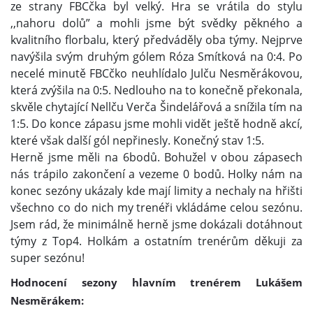
ze strany FBCčka byl velký. Hra se vrátila do stylu
,,nahoru dolů” a mohli jsme být svědky pěkného a
kvalitního florbalu, který předváděly oba týmy. Nejprve
navýšila svým druhým gólem Róza Smítková na 0:4. Po
necelé minutě FBCčko neuhlídalo Julču Nesměrákovou,
která zvýšila na 0:5. Nedlouho na to konečně překonala,
skvěle chytající Nellču Verča Šindelářová a snížila tím na
1:5. Do konce zápasu jsme mohli vidět ještě hodně akcí,
které však další gól nepřinesly. Konečný stav 1:5.
Herně jsme měli na 6bodů. Bohužel v obou zápasech
nás trápilo zakončení a vezeme 0 bodů. Holky nám na
konec sezóny ukázaly kde mají limity a nechaly na hřišti
všechno co do nich my trenéři vkládáme celou sezónu.
Jsem rád, že minimálně herně jsme dokázali dotáhnout
týmy z Top4. Holkám a ostatním trenérům děkuji za
super sezónu!
Hodnocení sezony hlavním trenérem Lukášem
Nesměrákem: