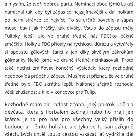
a myslím, že tvoří dobrou partu. Nominaci obou týmů Lukáš
namíchal tak, aby byl zápas co nejzajímavější a dal holkám
po herní stránce co nejvíce. To se určitě povedlo a zápas
musel bavit jak hráčky, tak diváky. Vstup do zápasu měly
Tulipky lepší, ale ve druhé třetině nás FBCčko pěkně
zmáčklo. Holky z FBC přidaly na rychlosti, důrazu a vytvářely
si spoustu gólových šancí a jen díky skvělým zákrokům
gólmanky Nellči jsme ve druhé třetině neinkasovali. Proto
také nechci zmiňovat konečný výsledek, který rozhodně
neodpovídá průběhu zápasu. Musíme si přiznat, že ve druhé
třetině bylo FBC zkrátka lepší. Nakonec zřejmě rozhodla
větší zkušenost a klid v koncovce pro Tulip.
Rozhodně mám ale radost z toho, jaký pokrok udělala
děvčata, která s florbalem začínají nebo ho hrají jen
krátce. Je to pro nás pro všechny velký příslib do
budoucna. Těmto holkám, ale týká se to samozřejmě
všech, bych chtěl touto cestou vzkázat, ať vydrží a dál