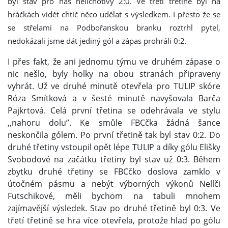
byl stav pro nás nelichotivý 2:0. Ve třetí třetině byl na
hráčkách vidět chtíč něco udělat s výsledkem. I přesto že se
se střelami na Podbořanskou branku roztrhl pytel,
nedokázali jsme dát jediný gól a zápas prohráli 0:2.
I přes fakt, že ani jednomu týmu ve druhém zápase o
nic nešlo, byly holky na obou stranách připraveny
vyhrát. Už ve druhé minutě otevřela pro TULIP skóre
Róza Smítková a v šesté minutě navyšovala Barča
Pajkrtová. Celá první třetina se odehrávala ve stylu
,,nahoru dolu”. Ke smůle FBCčka žádná šance
neskončila gólem. Po první třetině tak byl stav 0:2. Do
druhé třetiny vstoupil opět lépe TULIP a díky gólu Elišky
Svobodové na začátku třetiny byl stav už 0:3. Během
zbytku druhé třetiny se FBCčko doslova zamklo v
útočném pásmu a nebýt výborných výkonů Nellči
Futschikové, měli bychom na tabuli mnohem
zajímavější výsledek. Stav po druhé třetině byl 0:3. Ve
třetí třetině se hra více otevřela, protože hlad po gólu