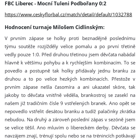
FBC Liberec - Mocní Tuleni Podbořany 0:2
https://www.ceskyflorbal.cz/
match/detail/default/1032788
Hodnocení turnaje Milošem Cidlinským:
V prvním zápase se holky proti beznadějně poslednímu
týmu soutěže rozjížděly velice pomalu a po první třetině
vedly pouze 1:0. Před druhou třetinou jsem děvčata nabádal
hlavně k většímu pohybu a k rychlejším kombinacím. To se
povedlo a postupně tak holky přidávaly jednu branku za
druhou a to po velice hezkých kombinacích. Přestože v
prvním zápase nešla časomíra a ani ukazatel skóre, tak
jakoby to děvčata vnitřně věděla, brankostroj se zasekl na
našem již tradičním čísle 9 vstřelených branek. Ano opět se
nepovedlo vstřelit desátou branku a tudíž palačinky zkrátka
nebudou. Na druhý a zároveň poslední zápas v sezóně jsem
se velice těšil. Ano mluvím o libereckém derby. Děvčata se
navzájem znají, trénují spolu nebo se na trénincích potkávají