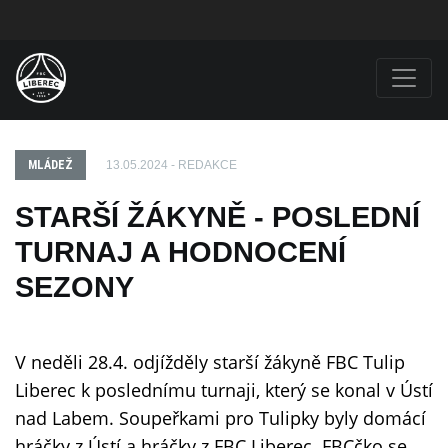
MLÁDEŽ
13.05.2024 - REDAKCE
STARŠÍ ŽÁKYNĚ - POSLEDNÍ
TURNAJ A HODNOCENÍ
SEZONY
V neděli 28.4. odjížděly starší žákyně FBC Tulip
Liberec k poslednímu turnaji, který se konal v Ústí
nad Labem. Soupeřkami pro Tulipky byly domácí
hráčky z Ústí a hráčky z FBC Liberec. FBCčko se