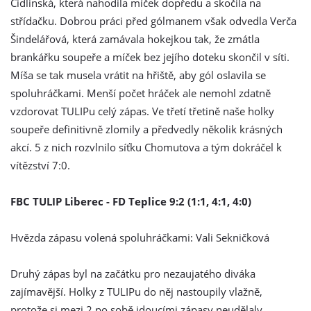
Cidlinská, která nahodila míček dopředu a skočila na
střídačku. Dobrou práci před gólmanem však odvedla Verča
Šindelářová, která zamávala hokejkou tak, že zmátla
brankářku soupeře a míček bez jejího doteku skončil v síti.
Míša se tak musela vrátit na hřiště, aby gól oslavila se
spoluhráčkami. Menší počet hráček ale nemohl zdatně
vzdorovat TULIPu celý zápas. Ve třetí třetině naše holky
soupeře definitivně zlomily a předvedly několik krásných
akcí. 5 z nich rozvlnilo síťku Chomutova a tým dokráčel k
vítězství 7:0.
FBC TULIP Liberec - FD Teplice 9:2 (1:1, 4:1, 4:0)
Hvězda zápasu volená spoluhráčkami: Vali Sekničková
Druhý zápas byl na začátku pro nezaujatého diváka
zajímavější. Holky z TULIPu do něj nastoupily vlažně,
protože si mezi 2 po sobě jdoucími zápasy neudělaly