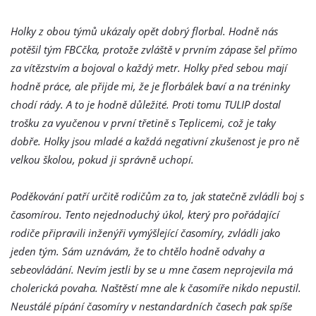
Holky z obou týmů ukázaly opět dobrý florbal. Hodně nás
potěšil tým FBCčka, protože zvláště v prvním zápase šel přímo
za vítězstvím a bojoval o každý metr. Holky před sebou mají
hodně práce, ale přijde mi, že je florbálek baví a na tréninky
chodí rády. A to je hodně důležité. Proti tomu TULIP dostal
trošku za vyučenou v první třetině s Teplicemi, což je taky
dobře. Holky jsou mladé a každá negativní zkušenost je pro ně
velkou školou, pokud ji správně uchopí.
Poděkování patří určitě rodičům za to, jak statečně zvládli boj s
časomírou. Tento nejednoduchý úkol, který pro pořádající
rodiče připravili inženýři vymýšlející časomíry, zvládli jako
jeden tým. Sám uznávám, že to chtělo hodně odvahy a
sebeovládání. Nevím jestli by se u mne časem neprojevila má
cholerická povaha. Naštěstí mne ale k časomíře nikdo nepustil.
Neustálé pípání časomíry v nestandardních časech pak spíše