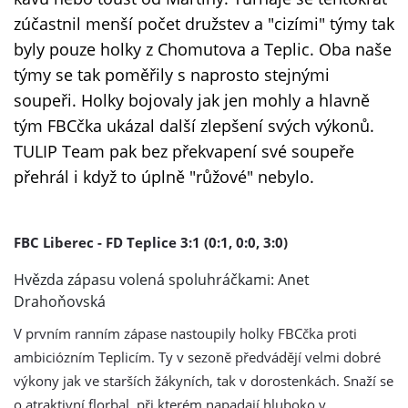
zúčastnil menší počet družstev a "cizími" týmy tak
byly pouze holky z Chomutova a Teplic. Oba naše
týmy se tak poměřily s naprosto stejnými
soupeři. Holky bojovaly jak jen mohly a hlavně
tým FBCčka ukázal další zlepšení svých výkonů.
TULIP Team pak bez překvapení své soupeře
přehrál i když to úplně "růžové" nebylo.
FBC Liberec - FD Teplice 3:1 (0:1, 0:0, 3:0)
Hvězda zápasu volená spoluhráčkami: Anet
Drahoňovská
V prvním ranním zápase nastoupily holky FBCčka proti
ambiciózním Teplicím. Ty v sezoně předvádějí velmi dobré
výkony jak ve starších žákyních, tak v dorostenkách. Snaží se
o atraktivní florbal, při kterém napadají hluboko v