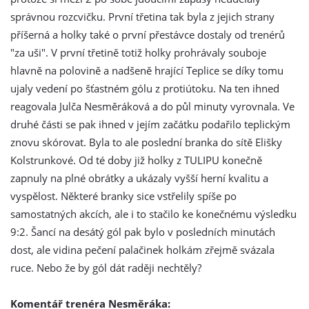
správnou rozcvičku. První třetina tak byla z jejich strany
příšerná a holky také o první přestávce dostaly od trenérů
"za uši". V první třetině totiž holky prohrávaly souboje
hlavně na polovině a nadšeně hrající Teplice se díky tomu
ujaly vedení po šťastném gólu z protiútoku. Na ten ihned
reagovala Julča Nesměráková a do půl minuty vyrovnala. Ve
druhé části se pak ihned v jejím začátku podařilo teplickým
znovu skórovat. Byla to ale poslední branka do sítě Elišky
Kolstrunkové. Od té doby již holky z TULIPU konečně
zapnuly na plné obrátky a ukázaly vyšší herní kvalitu a
vyspělost. Některé branky sice vstřelily spíše po
samostatných akcích, ale i to stačilo ke konečnému výsledku
9:2. Šancí na desátý gól pak bylo v posledních minutách
dost, ale vidina pečení palačinek holkám zřejmě svázala
ruce. Nebo že by gól dát raději nechtěly?
Komentář trenéra Nesměráka: