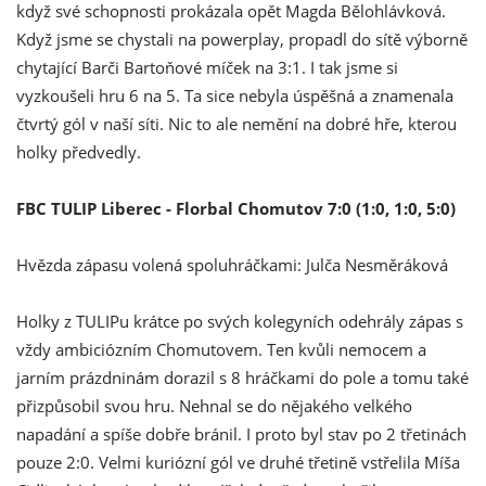
když své schopnosti prokázala opět Magda Bělohlávková.
Když jsme se chystali na powerplay, propadl do sítě výborně
chytající Barči Bartoňové míček na 3:1. I tak jsme si
vyzkoušeli hru 6 na 5. Ta sice nebyla úspěšná a znamenala
čtvrtý gól v naší síti. Nic to ale nemění na dobré hře, kterou
holky předvedly.
FBC TULIP Liberec - Florbal Chomutov 7:0 (1:0, 1:0, 5:0)
Hvězda zápasu volená spoluhráčkami: Julča Nesměráková
Holky z TULIPu krátce po svých kolegyních odehrály zápas s
vždy ambiciózním Chomutovem. Ten kvůli nemocem a
jarním prázdninám dorazil s 8 hráčkami do pole a tomu také
přizpůsobil svou hru. Nehnal se do nějakého velkého
napadání a spíše dobře bránil. I proto byl stav po 2 třetinách
pouze 2:0. Velmi kuriózní gól ve druhé třetině vstřelila Míša