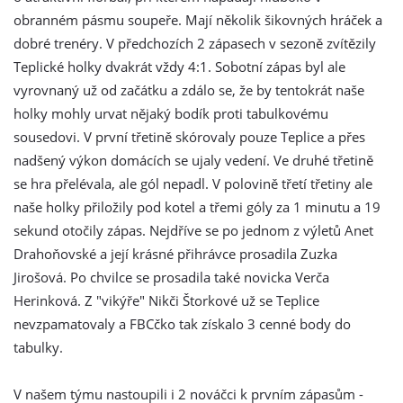
obranném pásmu soupeře. Mají několik šikovných hráček a
dobré trenéry. V předchozích 2 zápasech v sezoně zvítězily
Teplické holky dvakrát vždy 4:1. Sobotní zápas byl ale
vyrovnaný už od začátku a zdálo se, že by tentokrát naše
holky mohly urvat nějaký bodík proti tabulkovému
sousedovi. V první třetině skórovaly pouze Teplice a přes
nadšený výkon domácích se ujaly vedení. Ve druhé třetině
se hra přelévala, ale gól nepadl. V polovině třetí třetiny ale
naše holky přiložily pod kotel a třemi góly za 1 minutu a 19
sekund otočily zápas. Nejdříve se po jednom z výletů Anet
Drahoňovské a její krásné přihrávce prosadila Zuzka
Jirošová. Po chvilce se prosadila také novicka Verča
Herinková. Z "vikýře" Nikči Štorkové už se Teplice
nevzpamatovaly a FBCčko tak získalo 3 cenné body do
tabulky.
V našem týmu nastoupili i 2 nováčci k prvním zápasům -