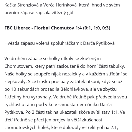
Kačka Strenzlová a Verča Herinková, která ihned ve svém
prvním zápase zapsala vítězný gól.
FBC Liberec - Florbal Chomutov 1:4 (0:1, 1:0, 0:3)
Hvězda zápasu volená spoluhráčkami: Darča Pytlíková
Ve druhém zápase se holky utkaly se zkušeným
Chomutovem, který patří zaslouženě do horní části tabulky.
Naše holky se soupeře nijak nezalekly a v každém střídání se
zlepšovaly. Sice trošku prospaly začátek utkání, když se už
po 10 sekundách prosadila Bělohlávková, ale ve zbytku
1.třetiny hru vyrovnaly. Ve druhé třetině pak předvedla svou
rychlost a ránu pod víko v samostatném úniku Darča
Pytlíková. Po 2.části tak na ukazateli skóre svítil stav 1:1. Ve
třetí třetině se přeci jen projevila větší zkušenost
chomutovských holek, které dokázaly vstřelit gól na 2:1,