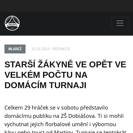
MLÁDEŽ
11.03.2024 - REDAKCE
STARŠÍ ŽÁKYNĚ VE OPĚT VE
VELKÉM POČTU NA
DOMÁCÍM TURNAJI
Celkem 29 hráček se v sobotu představilo
domácímu publiku na ZŠ Dobiášova. Ti si mohli
vychutnat jejich florbalové umění i výbornou
kávu nebo toust od Martiny. Turnaje se tentokrát