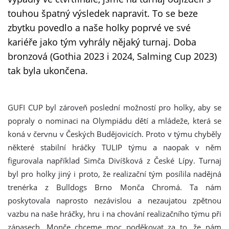
touhou špatný výsledek napravit. To se beze
zbytku povedlo a naše holky poprvé ve své
kariéře jako tým vyhrály nějaký turnaj. Doba
bronzová (Gothia 2023 i 2024, Salming Cup 2023)
tak byla ukončena.
GUFI CUP byl zároveň poslední možností pro holky, aby se
popraly o nominaci na Olympiádu dětí a mládeže, která se
koná v červnu v Českých Budějovicích. Proto v týmu chyběly
některé stabilní hráčky TULIP týmu a naopak v něm
figurovala například Simča Divíšková z České Lípy. Turnaj
byl pro holky jiný i proto, že realizační tým posílila nadějná
trenérka z Bulldogs Brno Monča Chromá. Ta nám
poskytovala naprosto nezávislou a nezaujatou zpětnou
vazbu na naše hráčky, hru i na chování realizačního týmu při
zápasech. Monče chceme moc poděkovat za to, že nám