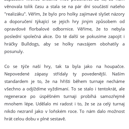
věnovala tolik času a stala se na pár dní součástí našeho
"realizáku". Věřím, že bylo pro holky zajímavé slyšet názory
a doporučení týkající se jejich hry jiným způsobem od
opravdové florbalové odbornice. Věříme, že to nebyla
poslední společná akce. Do té další se pokusíme zapojit i
hráčky Bulldogs, aby se holky navzájem obohatily a
posunuly.
Co se týče naší hry, tak ta byla jako na houpačce.
Nepovedené zápasy střídaly ty povedenější. Naším
standardem je to, že na hřišti během turnaje necháme
všechno a odjíždíme vyždímaní. To se stalo i tentokrát, ale
regenerace po úspěšném turnaji probíhá samozřejmě
mnohem lépe. Udělalo mi radost i to, že se za celý turnaj
nikdo nezranil jako v loňském roce. To nám dalo možnost
hrát celou dobu v plné sestavě.