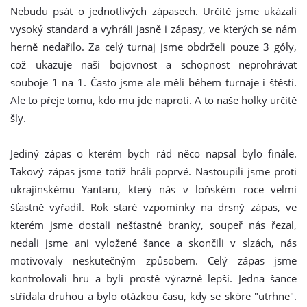
Nebudu psát o jednotlivých zápasech. Určitě jsme ukázali
vysoký standard a vyhráli jasně i zápasy, ve kterých se nám
herně nedařilo. Za celý turnaj jsme obdrželi pouze 3 góly,
což ukazuje naši bojovnost a schopnost neprohrávat
souboje 1 na 1. Často jsme ale měli během turnaje i štěstí.
Ale to přeje tomu, kdo mu jde naproti. A to naše holky určitě
šly.
Jediný zápas o kterém bych rád něco napsal bylo finále.
Takový zápas jsme totiž hráli poprvé. Nastoupili jsme proti
ukrajinskému Yantaru, který nás v loňském roce velmi
šťastně vyřadil. Rok staré vzpomínky na drsný zápas, ve
kterém jsme dostali nešťastné branky, soupeř nás řezal,
nedali jsme ani vyložené šance a skončili v slzách, nás
motivovaly neskutečným způsobem. Celý zápas jsme
kontrolovali hru a byli prostě výrazně lepší. Jedna šance
střídala druhou a bylo otázkou času, kdy se skóre "utrhne".