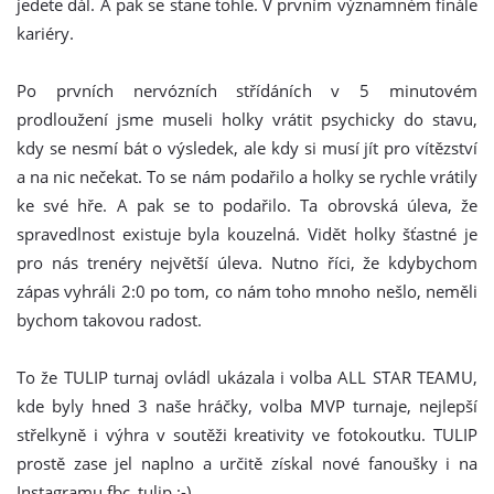
jedete dál. A pak se stane tohle. V prvním významném finále
kariéry.
Po prvních nervózních střídáních v 5 minutovém
prodloužení jsme museli holky vrátit psychicky do stavu,
kdy se nesmí bát o výsledek, ale kdy si musí jít pro vítězství
a na nic nečekat. To se nám podařilo a holky se rychle vrátily
ke své hře. A pak se to podařilo. Ta obrovská úleva, že
spravedlnost existuje byla kouzelná. Vidět holky šťastné je
pro nás trenéry největší úleva. Nutno říci, že kdybychom
zápas vyhráli 2:0 po tom, co nám toho mnoho nešlo, neměli
bychom takovou radost.
To že TULIP turnaj ovládl ukázala i volba ALL STAR TEAMU,
kde byly hned 3 naše hráčky, volba MVP turnaje, nejlepší
střelkyně i výhra v soutěži kreativity ve fotokoutku. TULIP
prostě zase jel naplno a určitě získal nové fanoušky i na
Instagramu fbc_tulip :-)