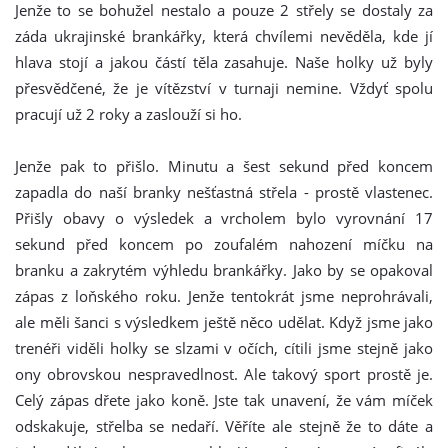
Jenže to se bohužel nestalo a pouze 2 střely se dostaly za
záda ukrajinské brankářky, která chvílemi nevěděla, kde jí
hlava stojí a jakou částí těla zasahuje. Naše holky už byly
přesvědčené, že je vítězství v turnaji nemine. Vždyť spolu
pracují už 2 roky a zaslouží si ho.
Jenže pak to přišlo. Minutu a šest sekund před koncem
zapadla do naší branky nešťastná střela - prostě vlastenec.
Přišly obavy o výsledek a vrcholem bylo vyrovnání 17
sekund před koncem po zoufalém nahození míčku na
branku a zakrytém výhledu brankářky. Jako by se opakoval
zápas z loňského roku. Jenže tentokrát jsme neprohrávali,
ale měli šanci s výsledkem ještě něco udělat. Když jsme jako
trenéři viděli holky se slzami v očích, cítili jsme stejně jako
ony obrovskou nespravedlnost. Ale takový sport prostě je.
Celý zápas dřete jako koně. Jste tak unavení, že vám míček
odskakuje, střelba se nedaří. Věříte ale stejně že to dáte a