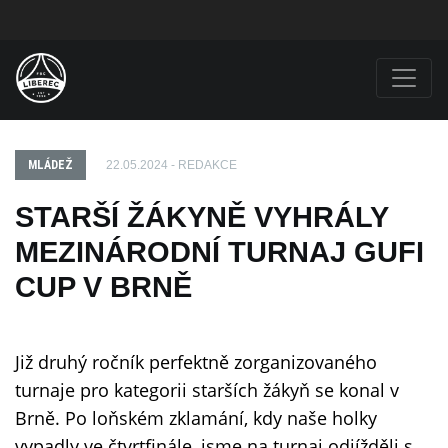
MLÁDEŽ
22.05.2024 - REDAKCE
STARŠÍ ŽÁKYNĚ VYHRÁLY
MEZINÁRODNÍ TURNAJ GUFI
CUP V BRNĚ
Již druhý ročník perfektně zorganizovaného
turnaje pro kategorii starších žákyň se konal v
Brně. Po loňském zklamání, kdy naše holky
vypadly ve čtvrtfinále, jsme na turnaj odjížděli s