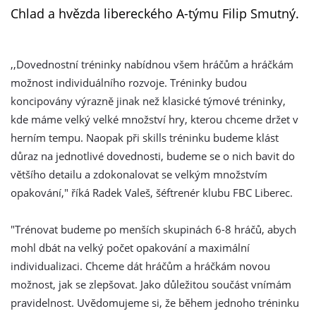
Chlad a hvězda libereckého A-týmu Filip Smutný.
,,Dovednostní tréninky nabídnou všem hráčům a hráčkám
možnost individuálního rozvoje. Tréninky budou
koncipovány výrazně jinak než klasické týmové tréninky,
kde máme velký velké množství hry, kterou chceme držet v
herním tempu. Naopak při skills tréninku budeme klást
důraz na jednotlivé dovednosti, budeme se o nich bavit do
většího detailu a zdokonalovat se velkým množstvím
opakování," říká Radek Valeš, šéftrenér klubu FBC Liberec.
"Trénovat budeme po menších skupinách 6-8 hráčů, abych
mohl dbát na velký počet opakování a maximální
individualizaci. Chceme dát hráčům a hráčkám novou
možnost, jak se zlepšovat. Jako důležitou součást vnímám
pravidelnost. Uvědomujeme si, že během jednoho tréninku