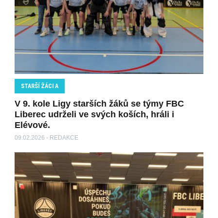
STARŠÍ ŽÁCI A
V 9. kole Ligy starších žáků se týmy FBC
Liberec udrželi ve svých koších, hráli i
Elévové.
09.02.2026 - REDAKCE