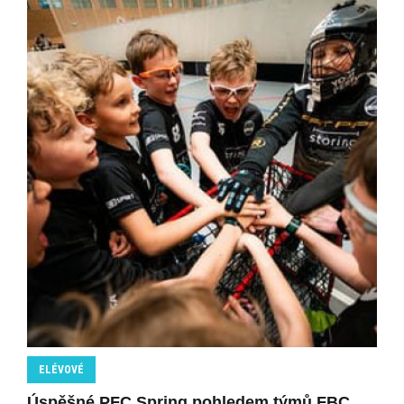
ELÉVOVÉ
Úspěšné PFC Spring pohledem týmů FBC