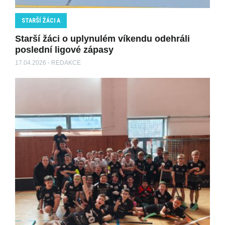
STARŠÍ ŽÁCI A
Starší žáci o uplynulém víkendu odehráli
poslední ligové zápasy
17.04.2026 - REDAKCE