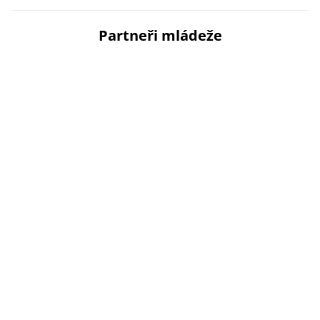
Partneři mládeže
Partneři Livesport Superligy