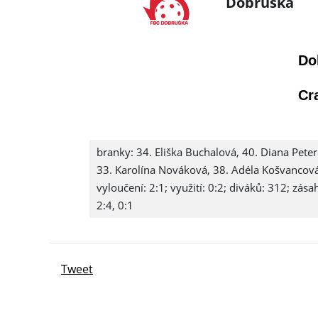
Dobruška
Do
Cr
branky: 34. Eliška Buchalová, 40. Diana Peter
33. Karolína Nováková, 38. Adéla Košvancová,
vyloučení: 2:1; využití: 0:2; diváků: 312; zás
2:4, 0:1
Tweet