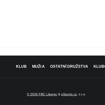
KLUB
MUŽI A
OSTATNÍ DRUŽSTVA
KLUB
© 2026 FBC Liberec
&
eSports.cz
, s.r.o.