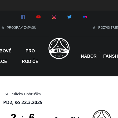
PROGRAM ZÁPASŮ
ROZPIS TRÉ
BOVÉ
PRO
>
NÁBOR
FANS
KCE
RODIČE
SH Pulická Dobruška
PD2, so 22.3.2025
2
6
: