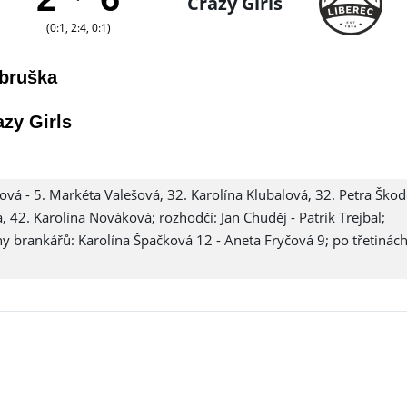
Crazy Girls
(0:1, 2:4, 0:1)
bruška
azy Girls
ová - 5. Markéta Valešová, 32. Karolína Klubalová, 32. Petra Ško
 42. Karolína Nováková; rozhodčí: Jan Chuděj - Patrik Trejbal;
ahy brankářů: Karolína Špačková 12 - Aneta Fryčová 9; po třetinách