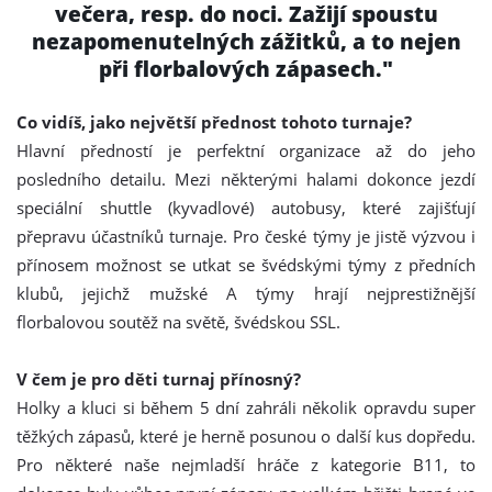
večera, resp. do noci. Zažijí spoustu
nezapomenutelných zážitků, a to nejen
při florbalových zápasech."
Co vidíš, jako největší přednost tohoto turnaje?
Hlavní předností je perfektní organizace až do jeho
posledního detailu. Mezi některými halami dokonce jezdí
speciální shuttle (kyvadlové) autobusy, které zajišťují
přepravu účastníků turnaje. Pro české týmy je jistě výzvou i
přínosem možnost se utkat se švédskými týmy z předních
klubů, jejichž mužské A týmy hrají nejprestižnější
florbalovou soutěž na světě, švédskou SSL.
V čem je pro děti turnaj přínosný?
Holky a kluci si během 5 dní zahráli několik opravdu super
těžkých zápasů, které je herně posunou o další kus dopředu.
Pro některé naše nejmladší hráče z kategorie B11, to