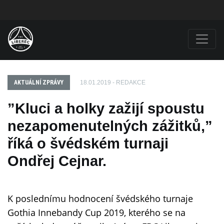
AKTUÁLNÍ ZPRÁVY
18.01.2019 - REDAKCE
”Kluci a holky zažijí spoustu
nezapomenutelných zážitků,”
říká o švédském turnaji
Ondřej Cejnar.
K poslednímu hodnocení švédského turnaje
Gothia Innebandy Cup 2019, kterého se na