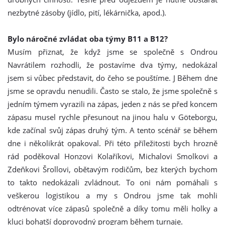
nezbytné zásoby (jídlo, pití, lékárnička, apod.).
Bylo náročné zvládat oba týmy B11 a B12?
Musím přiznat, že když jsme se společně s Ondrou
Navrátilem rozhodli, že postavíme dva týmy, nedokázal
jsem si vůbec představit, do čeho se pouštíme. J Během dne
jsme se opravdu nenudili. Často se stalo, že jsme společně s
jedním týmem vyrazili na zápas, jeden z nás se před koncem
zápasu musel rychle přesunout na jinou halu v Göteborgu,
kde začínal svůj zápas druhý tým. A tento scénář se během
dne i několikrát opakoval. Při této příležitosti bych hrozně
rád poděkoval Honzovi Kolaříkovi, Michalovi Smolkovi a
Zdeňkovi Šrollovi, obětavým rodičům, bez kterých bychom
to takto nedokázali zvládnout. To oni nám pomáhali s
veškerou logistikou a my s Ondrou jsme tak mohli
odtrénovat více zápasů společně a díky tomu měli holky a
kluci bohatší doprovodný program během turnaje.