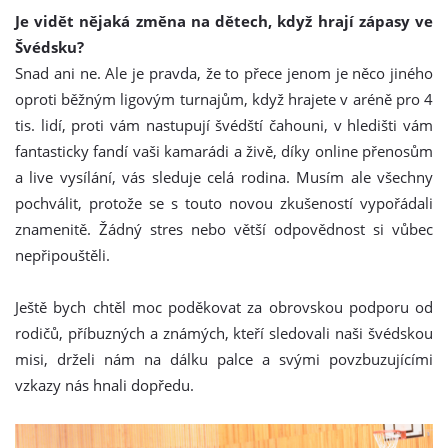
Je vidět nějaká změna na dětech, když hrají zápasy ve
Švédsku?
Snad ani ne. Ale je pravda, že to přece jenom je něco jiného
oproti běžným ligovým turnajům, když hrajete v aréně pro 4
tis. lidí, proti vám nastupují švédští čahouni, v hledišti vám
fantasticky fandí vaši kamarádi a živě, díky online přenosům
a live vysílání, vás sleduje celá rodina. Musím ale všechny
pochválit, protože se s touto novou zkušeností vypořádali
znamenitě. Žádný stres nebo větší odpovědnost si vůbec
nepřipouštěli.
Ještě bych chtěl moc poděkovat za obrovskou podporu od
rodičů, příbuzných a známých, kteří sledovali naši švédskou
misi, drželi nám na dálku palce a svými povzbuzujícími
vzkazy nás hnali dopředu.