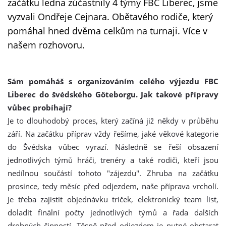
začátku ledna zúčastnily 4 týmy FBC Liberec, jsme
vyzvali Ondřeje Cejnara. Obětavého rodiče, který
pomáhal hned dvěma celkům na turnaji. Více v
našem rozhovoru.
Sám pomáháš s organizováním celého výjezdu FBC
Liberec do švédského Göteborgu. Jak takové přípravy
vůbec probíhají?
Je to dlouhodobý proces, který začíná již někdy v průběhu
září. Na začátku příprav vždy řešíme, jaké věkové kategorie
do Švédska vůbec vyrazí. Následně se řeší obsazení
jednotlivých týmů hráči, trenéry a také rodiči, kteří jsou
nedílnou součástí tohoto ″zájezdu″. Zhruba na začátku
prosince, tedy měsíc před odjezdem, naše příprava vrcholí.
Je třeba zajistit objednávku triček, elektronický team list,
doladit finální počty jednotlivých týmů a řada dalších
drobných činností. Těsně před odjezdem je nutné obstarat