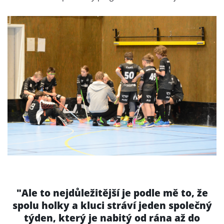
"Ale to nejdůležitější je podle mě to, že
spolu holky a kluci stráví jeden společný
týden, který je nabitý od rána až do