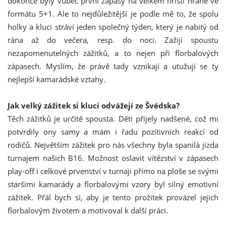
dokonce byly vůbec první zápasy na velkém hřišti hrané ve
formátu 5+1. Ale to nejdůležitější je podle mě to, že spolu
holky a kluci stráví jeden společný týden, který je nabitý od
rána až do večera, resp. do noci. Zažijí spoustu
nezapomenutelných zážitků, a to nejen při florbalových
zápasech. Myslím, že právě tady vznikají a utužují se ty
nejlepší kamarádské vztahy.
Jak velký zážitek si kluci odvážejí ze Švédska?
Těch zážitků je určitě spousta. Děti přijely nadšené, což mi
potvrdily ony samy a mám i řadu pozitivních reakcí od
rodičů. Největším zážitek pro nás všechny byla spanilá jízda
turnajem našich B16. Možnost oslavit vítězství v zápasech
play-off i celkové prvenství v turnaji přímo na ploše se svými
staršími kamarády a florbalovými vzory byl silný emotivní
zážitek. Přál bych si, aby je tento prožitek provázel jejich
florbalovým životem a motivoval k další práci.