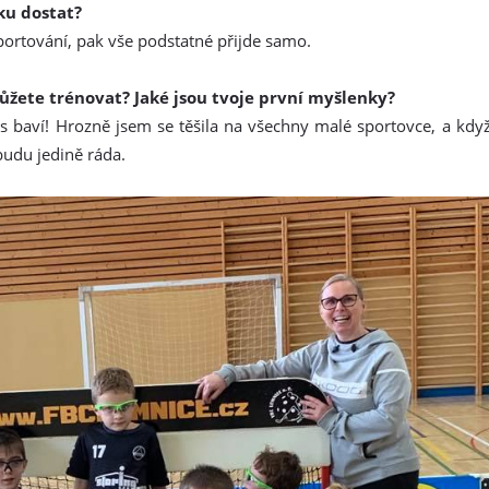
ku dostat?
sportování, pak vše podstatné přijde samo.
ůžete trénovat? Jaké jsou tvoje první myšlenky?
ás baví! Hrozně jsem se těšila na všechny malé sportovce, a kd
 budu jedině ráda.