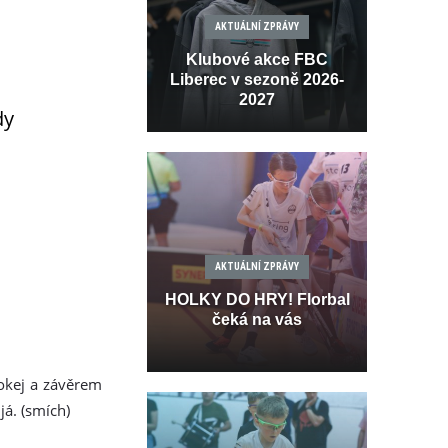
AKTUÁLNÍ ZPRÁVY
Klubové akce FBC
Liberec v sezoně 2026-
2027
dy
AKTUÁLNÍ ZPRÁVY
HOLKY DO HRY! Florbal
čeká na vás
hokej a závěrem
já. (smích)