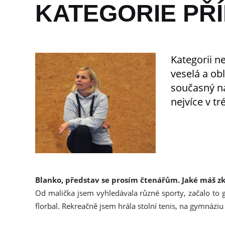
KATEGORIE PŘ
Kategorii n
veselá a ob
současný ná
nejvíce v tr
Blanko, představ se prosím čtenářům. Jaké máš z
Od malička jsem vyhledávala různé sporty, začalo to 
florbal. Rekreačně jsem hrála stolní tenis, na gymnáziu 