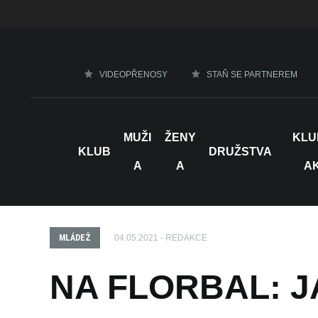
VIDEOPŘENOSY
STAŇ SE PARTNEREM
MUŽI
ŽENY
KLU
KLUB
DRUŽSTVA
A
A
A
MLÁDEŽ
04.05.2021 - REDAKCE
NA FLORBAL: J