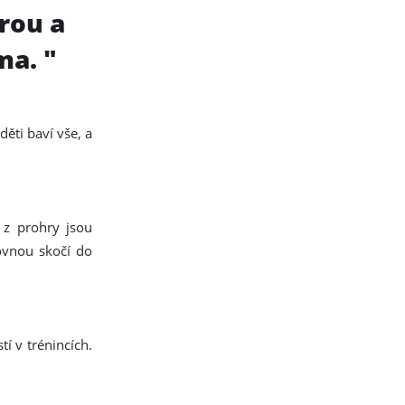
rou a
ma. "
ěti baví vše, a
 z prohry jsou
rovnou skočí do
í v trénincích.