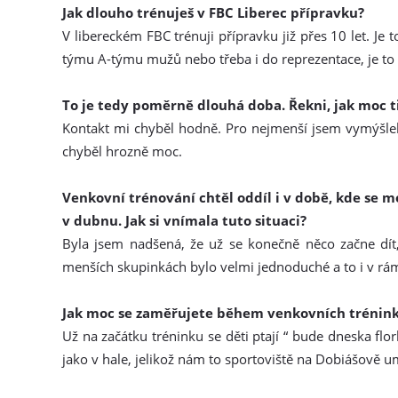
Jak dlouho trénuješ v FBC Liberec přípravku?
V libereckém FBC trénuji přípravku již přes 10 let. Je
týmu A-týmu mužů nebo třeba i do reprezentace, je to t
To je tedy poměrně dlouhá doba. Řekni, jak moc t
Kontakt mi chyběl hodně. Pro nejmenší jsem vymýšlela
chyběl hrozně moc.
Venkovní trénování chtěl oddíl i v době, kde se 
v dubnu. Jak si vnímala tuto situaci?
Byla jsem nadšená, že už se konečně něco začne dít,
menších skupinkách bylo velmi jednoduché a to i v rám
Jak moc se zaměřujete během venkovních tréninků
Už na začátku tréninku se děti ptají “ bude dneska flo
jako v hale, jelikož nám to sportoviště na Dobiášově u