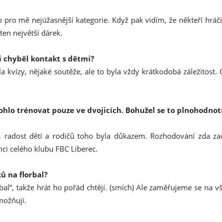
 to pro mě nejúžasnější kategorie. Když pak vidím, že někteří hráč
en největší dárek.
i chyběl kontakt s dětmi?
 kvízy, nějaké soutěže, ale to byla vždy krátkodobá záležitost.
mohlo trénovat pouze ve dvojicích. Bohužel se to plnohodno
 radost dětí a rodičů toho byla důkazem. Rozhodování zda začí
ci celého klubu FBC Liberec.
 na florbal?
rbal”, takže hrát ho pořád chtějí. (smích) Ale zaměřujeme se na vš
možňují.