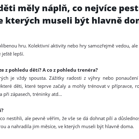
ěti měly náplň, co nejvíce pest
e kterých museli být hlavně do
líbenou hru. Kolektivní aktivity nebo hry samozřejmě vedou, ale d
ještě lepší.
e z pohledu dětí? A co z pohledu trenéra?
erých je vždy spousta. Zážitky radosti z výhry nebo ponaučení
ěkteré děti, které teprve začaly a mohly trénovat v přípravce, 
la při zápasech, tréninky atd…
í?
 nestihli, ale pevně věřím, že vše se dá dohnat pílí a důslednost
rou a nahradila jim měsíce, ve kterých museli být hlavně doma.