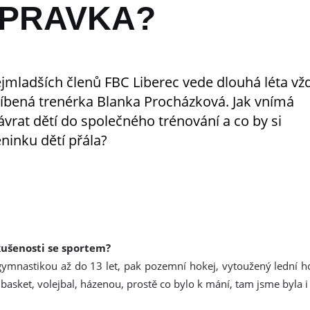
ÍPRAVKA?
ejmladších členů FBC Liberec vede dlouhá léta vž
líbená trenérka Blanka Procházková. Jak vnímá
vrat dětí do společného trénování a co by si
éninku dětí přála?
kušenosti se sportem?
gymnastikou až do 13 let, pak pozemní hokej, vytoužený lední 
basket, volejbal, házenou, prostě co bylo k mání, tam jsme byla i 