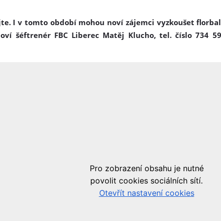
te. I v tomto období mohou noví zájemci vyzkoušet florba
ví šéftrenér FBC Liberec Matěj Klucho, tel. číslo 734 59