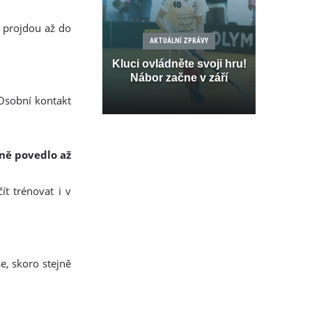
i projdou až do
AKTUÁLNÍ ZPRÁVY
Kluci ovládněte svoji hru!
Nábor začne v září
 Osobní kontakt
tně povedlo až
t trénovat i v
e, skoro stejně