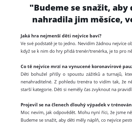
"Budeme se snažit, aby d
nahradila jim měsíce, v
Jaká hra nejmenší děti nejvíce baví?
Ve své podstatě je to jedno. Nevidím žádnou nejvíce ob
když se k nim do hry přidá trenér/trenérka, je to pro ně 
Co tě nejvíce mrzí na vynucené koronavirové pauz
Děti bohužel přišly o spoustu zážitků a turnajů, kt
nenahraditelné. Z pohledu trenéra to vidím tak, že n
starší kategorie. Děti si neměly čas zvyknout na pravid
Projevil se na členech dlouhý výpadek v trénován
Moc nevím, jak odpovědět. Mohu nyní říci, že jsme něco
Budeme se snažit, aby děti měly náplň, co nejvíce pest