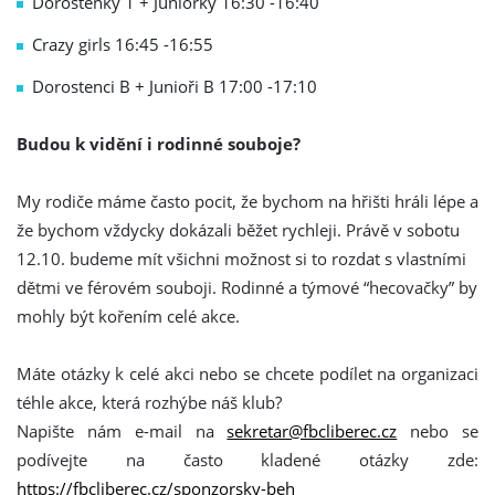
Dorostenky 1 + Juniorky 16:30 -16:40
Crazy girls 16:45 -16:55
Dorostenci B + Junioři B 17:00 -17:10
Budou k vidění i rodinné souboje?
My rodiče máme často pocit, že bychom na hřišti hráli lépe a
že bychom vždycky dokázali běžet rychleji. Právě v sobotu
12.10. budeme mít všichni možnost si to rozdat s vlastními
dětmi ve férovém souboji. Rodinné a týmové “hecovačky” by
mohly být kořením celé akce.
Máte otázky k celé akci nebo se chcete podílet na organizaci
téhle akce, která rozhýbe náš klub?
Napište nám e-mail na
sekretar@fbcliberec.cz
nebo se
podívejte na často kladené otázky zde:
https://fbcliberec.cz/sponzorsky-beh