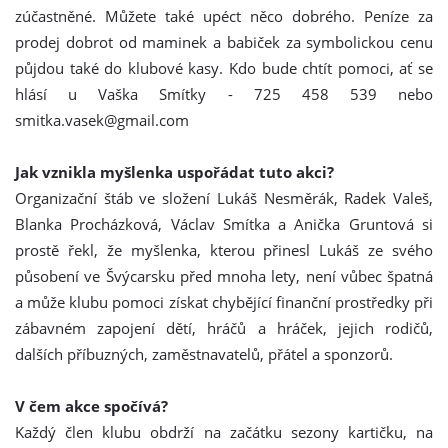
zúčastněné. Můžete také upéct něco dobrého. Peníze za
prodej dobrot od maminek a babiček za symbolickou cenu
půjdou také do klubové kasy. Kdo bude chtít pomoci, ať se
hlásí u Vaška Smítky - 725 458 539 nebo
smitka.vasek@gmail.com
Jak vznikla myšlenka uspořádat tuto akci?
Organizační štáb ve složení Lukáš Nesměrák, Radek Valeš,
Blanka Procházková, Václav Smítka a Anička Gruntová si
prostě řekl, že myšlenka, kterou přinesl Lukáš ze svého
působení ve Švýcarsku před mnoha lety, není vůbec špatná
a může klubu pomoci získat chybějící finanční prostředky při
zábavném zapojení dětí, hráčů a hráček, jejich rodičů,
dalších příbuzných, zaměstnavatelů, přátel a sponzorů.
V čem akce spočívá?
Každý člen klubu obdrží na začátku sezony kartičku, na