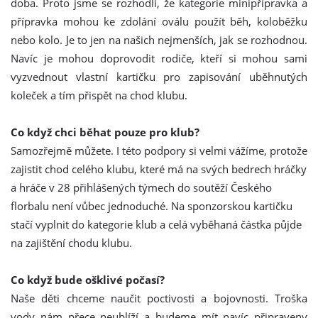
doba. Proto jsme se rozhodli, že kategorie minipřípravka a
přípravka mohou ke zdolání oválu použít běh, koloběžku
nebo kolo. Je to jen na našich nejmenších, jak se rozhodnou.
Navíc je mohou doprovodit rodiče, kteří si mohou sami
vyzvednout vlastní kartičku pro zapisování uběhnutých
koleček a tím přispět na chod klubu.
Co když chci běhat pouze pro klub?
Samozřejmě můžete. I této podpory si velmi vážíme, protože
zajistit chod celého klubu, které má na svých bedrech hráčky
a hráče v 28 přihlášených týmech do soutěží Českého
florbalu není vůbec jednoduché. Na sponzorskou kartičku
stačí vyplnit do kategorie klub a celá vyběhaná částka půjde
na zajištění chodu klubu.
Co když bude ošklivé počasí?
Naše děti chceme naučit poctivosti a bojovnosti. Troška
vody nám přece neublíží a budeme mít navíc připraveny