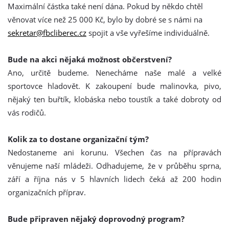
Maximální částka také není dána. Pokud by někdo chtěl
věnovat více než 25 000 Kč, bylo by dobré se s námi na
sekretar@fbcliberec.cz
spojit a vše vyřešíme individuálně.
Bude na akci nějaká možnost občerstvení?
Ano, určitě budeme. Nenecháme naše malé a velké
sportovce hladovět. K zakoupení bude malinovka, pivo,
nějaký ten buřtík, klobáska nebo toustík a také dobroty od
vás rodičů.
Kolik za to dostane organizační tým?
Nedostaneme ani korunu. Všechen čas na přípravách
věnujeme naší mládeži. Odhadujeme, že v průběhu sprna,
září a října nás v 5 hlavních lidech čeká až 200 hodin
organizačních příprav.
Bude připraven nějaký doprovodný program?