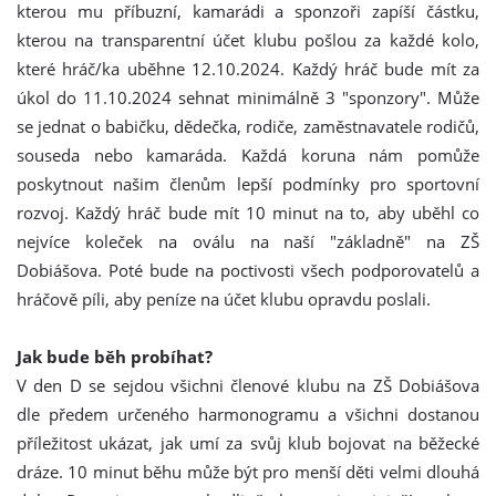
kterou mu příbuzní, kamarádi a sponzoři zapíší částku,
kterou na transparentní účet klubu pošlou za každé kolo,
které hráč/ka uběhne 12.10.2024. Každý hráč bude mít za
úkol do 11.10.2024 sehnat minimálně 3 "sponzory". Může
se jednat o babičku, dědečka, rodiče, zaměstnavatele rodičů,
souseda nebo kamaráda. Každá koruna nám pomůže
poskytnout našim členům lepší podmínky pro sportovní
rozvoj. Každý hráč bude mít 10 minut na to, aby uběhl co
nejvíce koleček na oválu na naší "základně" na ZŠ
Dobiášova. Poté bude na poctivosti všech podporovatelů a
hráčově píli, aby peníze na účet klubu opravdu poslali.
Jak bude běh probíhat?
V den D se sejdou všichni členové klubu na ZŠ Dobiášova
dle předem určeného harmonogramu a všichni dostanou
příležitost ukázat, jak umí za svůj klub bojovat na běžecké
dráze. 10 minut běhu může být pro menší děti velmi dlouhá