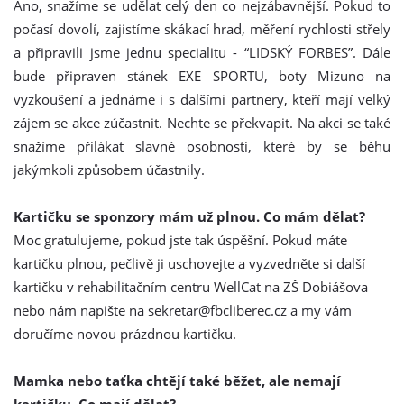
Ano, snažíme se udělat celý den co nejzábavnější. Pokud to
počasí dovolí, zajistíme skákací hrad, měření rychlosti střely
a připravili jsme jednu specialitu - “LIDSKÝ FORBES”. Dále
bude připraven stánek EXE SPORTU, boty Mizuno na
vyzkoušení a jednáme i s dalšími partnery, kteří mají velký
zájem se akce zúčastnit. Nechte se překvapit. Na akci se také
snažíme přilákat slavné osobnosti, které by se běhu
jakýmkoli způsobem účastnily.
Kartičku se sponzory mám už plnou. Co mám dělat?
Moc gratulujeme, pokud jste tak úspěšní. Pokud máte
kartičku plnou, pečlivě ji uschovejte a vyzvedněte si další
kartičku v rehabilitačním centru WellCat na ZŠ Dobiášova
nebo nám napište na sekretar@fbcliberec.cz a my vám
doručíme novou prázdnou kartičku.
Mamka nebo taťka chtějí také běžet, ale nemají