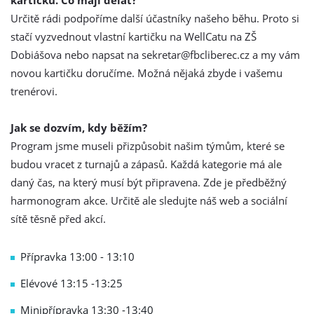
kartičku. Co mají dělat?
Určitě rádi podpoříme další účastníky našeho běhu. Proto si
stačí vyzvednout vlastní kartičku na WellCatu na ZŠ
Dobiášova nebo napsat na sekretar@fbcliberec.cz a my vám
novou kartičku doručíme. Možná nějaká zbyde i vašemu
trenérovi.
Jak se dozvím, kdy běžím?
Program jsme museli přizpůsobit našim týmům, které se
budou vracet z turnajů a zápasů. Každá kategorie má ale
daný čas, na který musí být připravena. Zde je předběžný
harmonogram akce. Určitě ale sledujte náš web a sociální
sítě těsně před akcí.
Přípravka 13:00 - 13:10
Elévové 13:15 -13:25
Minipřípravka 13:30 -13:40