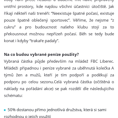
vnitřní prostory, kde najdou všichni účastníci útočiště. Jak
říkají někteří naši trenéři: “Neexistuje špatné počasí, existuje
pouze špatně oblečený sportovec”. Věříme, že nejsme “z
cukru” a pro budoucnost našeho klubu stojí za to
překousnout možnou nepřízeň počasí. Běh se tedy bude
konat i kdyby “trakaře padaly”.
Na co budou vybrané peníze použity?
Vybraná částka půjde především na mládež FBC Liberec.
Mládeži připadnou i peníze vybrané za uběhnutá kolečka A
týmů žen a mužů, kteří je tím podpoří a poděkují za
podporu po celou sezonu.Celá vybraná částka (očištěná o
náklady na pořádání akce) se pak rozdělí dle následujícího
schématu:
50% dostanou přímo jednotlivá družstva, která si sami
rozhodnou o jejich využití