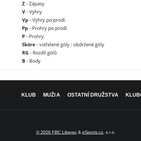
Z
- Zápasy
V
- Výhry
Vp
- Výhry po prodl.
Pp
- Prohry po prodl.
P
- Prohry
Skóre
- vstřelené góly : obdržené góly
RG
- Rozdíl gólů
B
- Body
KLUB
MUŽI A
OSTATNÍ DRUŽSTVA
KLUB
© 2026 FBC Liberec
&
eSports.cz
, s.r.o.