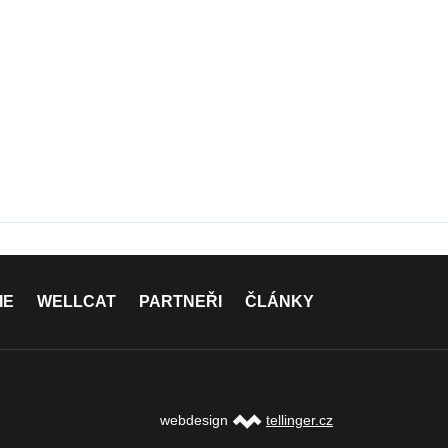
IE
WELLCAT
PARTNEŘI
ČLÁNKY
webdesign
tellinger.cz