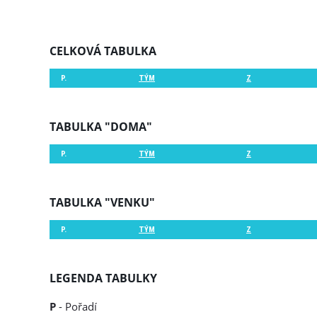
CELKOVÁ TABULKA
P.
TÝM
Z
TABULKA "DOMA"
P.
TÝM
Z
TABULKA "VENKU"
P.
TÝM
Z
LEGENDA TABULKY
P
- Pořadí