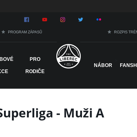
PROGRAM ZÁPASŮ
ROZPIS TRÉ
BOVÉ
PRO
>
NÁBOR
FANS
KCE
RODIČE
Superliga - Muži A