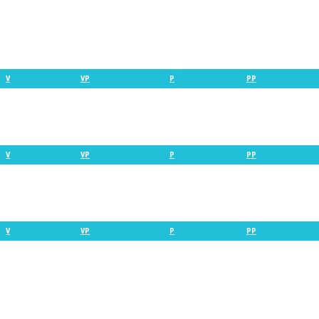
V
VP
P
PP
V
VP
P
PP
V
VP
P
PP